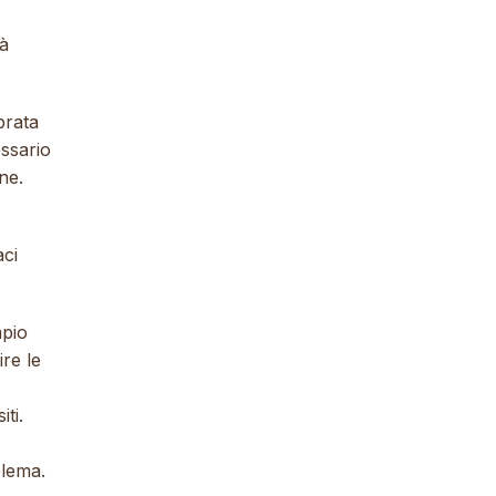
tà
brata
essario
ne.
aci
mpio
ire le
ti.
blema.