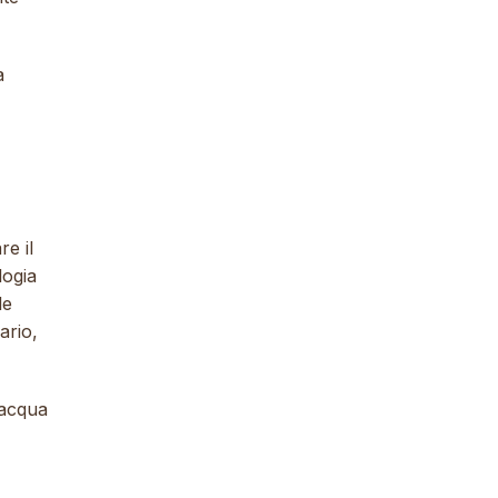
a
re il
logia
le
ario,
 acqua