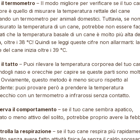
 il termometro
– Il modo migliore per verificare se il tuo c
bre è quello di misurare la temperatura rettale del cane
zando un termometro per animali domestici. Tuttavia, se non
isurato la temperatura di un cane, potrebbe non essere faci
ati che la temperatura basale di un cane è molto più alta de
, oltre i 38 °C! Quindi se leggi queste cifre non allarmarti: la
 del cane inizia oltre i 39 °C.
il tatto
– Puoi rilevare la temperatura corporea del tuo ca
ndogli naso e orecchie per capire se queste parti sono mol
. Ovviamente, questo metodo è meno sicuro rispetto al
dente: puoi provare però a prendere la temperatura
orecchio con un termometro a infrarossi senza contatto.
erva il comportamento
– se il tuo cane sembra apatico,
to o meno attivo del solito, potrebbe proprio avere la feb
rolla la respirazione
– se il tuo cane respira più rapidame
lito senza avere fatto attività fisica (e senza il caldo spossa