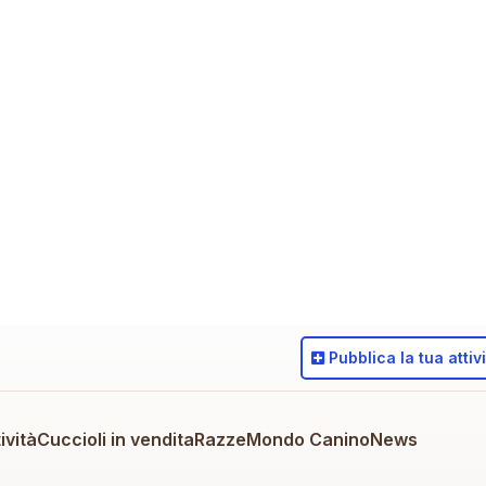
Pubblica
la tua attiv
ività
Cuccioli in vendita
Razze
Mondo Canino
News