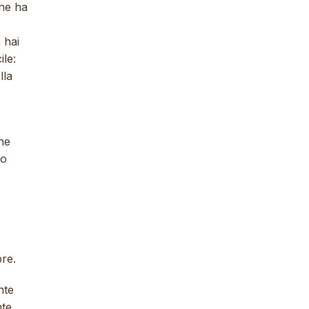
ane ha
 hai
le:
lla
ne
to
bre.
nte
nte