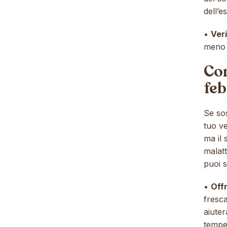
dell’e
•
Veri
meno d
Com
fe
Se sos
tuo ve
ma il 
malatt
puoi s
•
Offr
fresca
aiuter
tempe