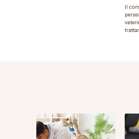
Il con
persis
veteri
tratt