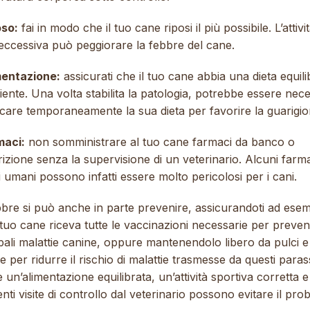
oso:
fai in modo che il tuo cane riposi il più possibile. L’attivi
 eccessiva può peggiorare la febbre del cane.
mentazione:
assicurati che il tuo cane abbia una dieta equili
iente. Una volta stabilita la patologia, potrebbe essere nec
icare temporaneamente la sua dieta per favorire la guarigio
aci:
non somministrare al tuo cane farmaci da banco o
izione senza la supervisione di un veterinario. Alcuni farm
i umani possono infatti essere molto pericolosi per i cani.
bbre si può anche in parte prevenire, assicurandoti ad ese
 tuo cane riceva tutte le vaccinazioni necessarie per preven
pali malattie canine, oppure mantenendolo libero da pulci e
 per ridurre il rischio di malattie trasmesse da questi parassi
un’alimentazione equilibrata, un’attività sportiva corretta e
nti visite di controllo dal veterinario possono evitare il pro