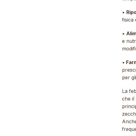
•
Rip
fisica
•
Ali
e nutr
modif
•
Farm
prescr
per gl
La fe
che il
princi
zecche
Anche 
freque