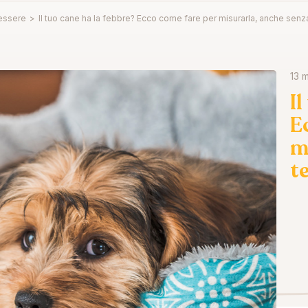
essere
>
Il tuo cane ha la febbre? Ecco come fare per misurarla, anche sen
13 
I
E
m
t