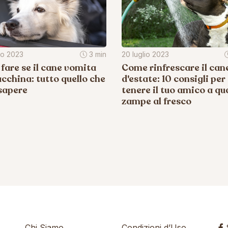
io 2023
3 min
20 luglio 2023
fare se il cane vomita
Come rinfrescare il can
cchina: tutto quello che
d'estate: 10 consigli per
sapere
tenere il tuo amico a qu
zampe al fresco
Chi Siamo
Condizioni d’Uso
S