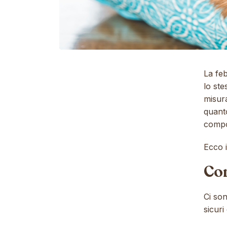
La fe
lo ste
misura
quant
compo
Ecco i
Com
Ci son
sicuri 