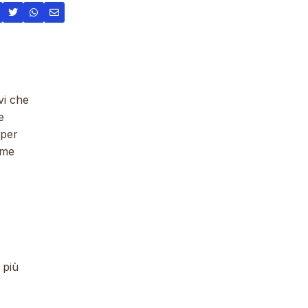
vi che
e
 per
ome
 più