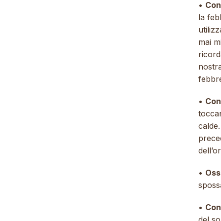
•
Con
la feb
utiliz
mai m
ricord
nostra
febbre
•
Con 
tocca
calde
prece
dell’
•
Oss
spossa
•
Cont
del so