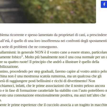
lema ricorrente e spesso lamentato da proprietari di cani, a prescindere
dall’età, è quello di una loro insofferenza nei confronti degli spostamenti
a serie di problemi che ne conseguono.
allarmismi: in generale
NON è
il vostro cane a essere strano, particolar
camente fobico”. Molto più banalmente non è una cosa normale per un 
re su quattro ruote! Il principio che andrò a illustrare è quello della
bilizzazione.
anino, procedendo per step graduali, faremo capire al vostro amico pel
hina non è una mostruosa scatola rumorosa, ma un qualcosa che gli
erà di raggiungere posti bellissimi e ricchi di divertimento! Non
chiamoci, infatti, che le prime associazioni che il nostro peloso ancora
o e in fase di formazione caratteriale ha stabilito con l’auto potrebbero 
vuto una connotazione emozionalmente positiva, ma anzi tutt’altro che
a.
ente le prime esperienze che il cucciolo associa a un tragitto in macchi