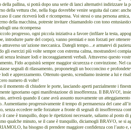
o della pallina, si potrà dopo una serie di lanci alternativi indirizzare la p
erno della vettura che, nella foga dovrebbe venire seguita dal cane: anche
caso il cane riceverà lodi e ricompensa. Voi stessi o una persona amica,
terno della macchina, potreste invitare chiamandolo con tono entusiastic
ndogli una ricompensa
ccolo progresso, ogni piccola iniziativa a favore (infilare la testa, appo
e, introdurre parte del corpo), vanno premiati e non forzati per ottenere 
to attraverso un’azione meccanica. Dategli tempo…e armatevi di pazien
do gli esercizi più volte sempre con estrema calma, mostrandovi compia
sti senza lesinare lodi e incoraggiamenti verbali. Attraverso questo vost
amento, Fido acquisirà sempre maggior sicurezza e convinzione. Nel ca
tasse segnali di rilassamento, proponetegli un bocconcino e profondete
 lodi e apprezzamento. Ottenuto questo, scendiamo insieme a lui e risa
cero numero di volte!
o il momento di chiudere le porte, lasciando aperti parzialmente i finestr
ente ignoriamo ogni manifestazione di insofferenza. Il BRAVO!, insi
io, arriverà quando il cane avrà assunto nuovamente un atteggiamento
to. Aumentiamo progressivamente il tempo di permanenza del cane all’i
to, senza eccedere nelle forzature a fronte di segnali di insofferenza con
il cane è tranquillo, dopo le ripetizioni necessarie, saliamo al posto di 
amo qualche minuto, se il cane è tranquillo, diciamogli BRAVO, se si ag
AMOLO, ha bisogno di prendere maggiore confidenza con l’auto e, q