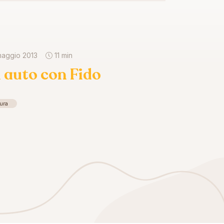
maggio 2013
11 min
n auto con Fido
ura