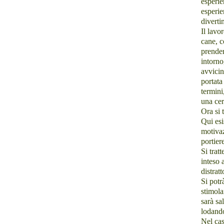
esperie
esperie
diverti
Il lavo
cane, c
prender
intorno
avvicin
portata
termini
una cer
Ora si t
Qui esi
motivaz
portier
Si trat
inteso 
distrat
Si potr
stimola
sarà sa
lodando
Nel cas