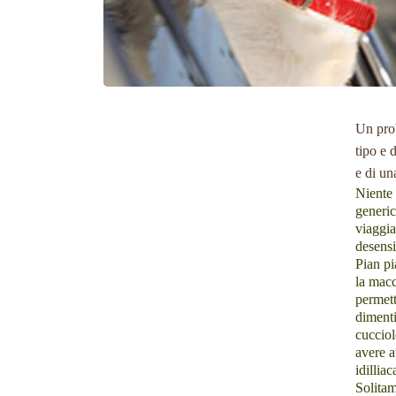
Un prob
tipo e 
e di un
Niente 
generi
viaggia
desensi
Pian pi
la macc
permett
dimenti
cucciol
avere a
idilliac
Solitam