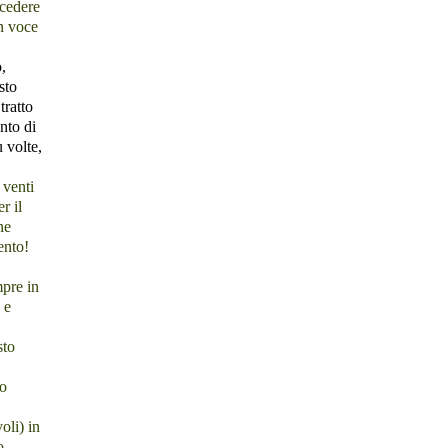
ocedere
n voce
,
sto
tratto
nto di
 volte,
 venti
r il
ne
ento!
mpre in
 e
sto
so
oli) in
o