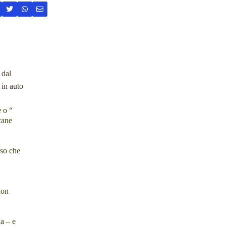
 dal
 in auto
e o “
cane
oso che
non
na – e