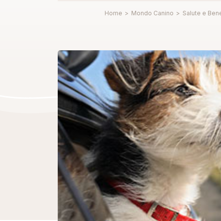
Home
>
Mondo Canino
>
Salute e Ben