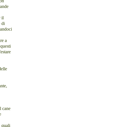
con
rande
 il
 di
randoci
re a
 questi
festare
delle
nte,
l cane
e
 quali