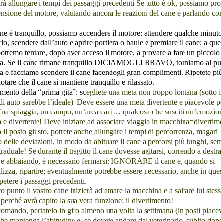
rà allungare i tempi dei passaggi precedenti Se tutto è ok, possiamo pr
ensione del motore, valutando ancora le reazioni del cane e parlando co
ane è tranquillo, possiamo accendere il motore: attendere qualche minuto
lo, scendere dall’auto e aprire portiera o baule e premiare il cane; a que
otremo tentare, dopo aver acceso il motore, a provare a fare un piccolo 
ada. Se il cane rimane tranquillo DICIAMOGLI BRAVO, torniamo al pu
a e facciamo scendere il cane facendogli gran complimenti. Ripetete più
notare che il cane si mantiene tranquillo e rilassato
.
mento della “prima gita”:
s
cegliete una meta non troppo lontana (sotto i
di auto sarebbe l’ideale). Deve essere una meta divertente e piacevole pe
Una spiaggia, un campo, un’area cani… qualcosa che susciti un’emozio
a e divertente! Deve iniziare ad associare viaggio in macchina=divertim
 il posto giusto, potrete anche allungare i tempi di percorrenza, magari
 delle deviazioni, in modo da abituare il cane a percorsi più lunghi, se
aduale! Se durante il tragitto il cane dovesse agitarsi, correndo a destra
a e abbaiando, è necessario fermarsi: IGNORARE il cane e, quando si
llizza, ripartire; eventualmente potrebbe essere necessario, anche in que
ipetere i passaggi precedenti.
o punto il vostro cane inizierà ad amare la macchina e a saltare lui stes
 perché avrà capito la sua vera funzione: il divertimento!
omando, portatelo in giro almeno una volta la settimana (in posti piacev
e mantenga l’abitudine e, se dovete andare dal veterinario, subito dop