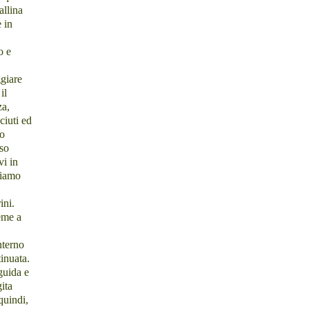
allina
 in
o e
ggiare
il
za,
ciuti ed
ro
so
vi in
liamo
ini.
eme a
nterno
tinuata.
guida e
ita
uindi,