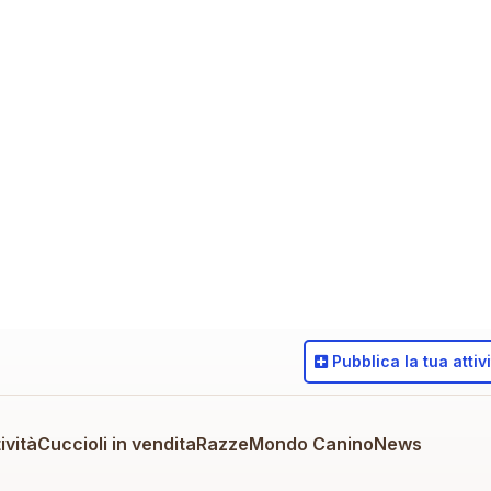
Pubblica
la tua attiv
ività
Cuccioli in vendita
Razze
Mondo Canino
News