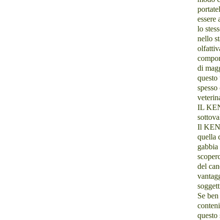
portate
essere 
lo stes
nello s
olfattiv
comport
di magg
questo 
spesso 
veterin
IL KENN
sottova
Il KENN
quella 
gabbia 
scoperc
del can
vantagg
soggett
Se ben 
conteni
questo 