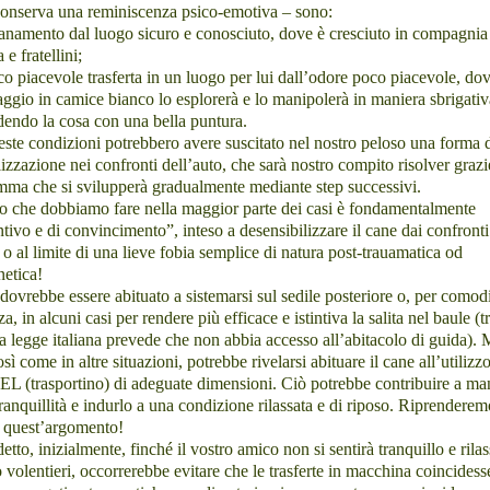
conserva una reminiscenza psico-emotiva – sono:
tanamento dal luogo sicuro e conosciuto, dove è cresciuto in compagnia
 fratellini;
o piacevole trasferta in un luogo per lui dall’odore poco piacevole, do
ggio in camice bianco lo esplorerà e lo manipolerà in maniera sbrigativ
endo la cosa con una bella puntura.
ste condizioni potrebbero avere suscitato nel nostro peloso una forma 
lizzazione nei confronti dell’auto, che sarà nostro compito risolver grazi
ma che si svilupperà gradualmente mediante step successivi.
ro che dobbiamo fare nella maggior parte dei casi è fondamentalmente
tivo e di convincimento”, inteso a desensibilizzare il cane dai confronti
 o al limite di una lieve fobia semplice di natura post-trauamatica od
etica!
 dovrebbe essere abituato a sistemarsi sul
sedile posteriore
o, per comodi
za, in alcuni casi per rendere più efficace e istintiva la salita nel
baule
(t
 la legge italiana prevede che non abbia accesso all’abitacolo di guida). 
così come in altre situazioni, potrebbe rivelarsi abituare il cane all’utilizz
EL
(trasportino) di adeguate dimensioni. Ciò potrebbe contribuire a ma
tranquillità e indurlo a una condizione rilassata e di riposo. Riprenderem
o quest’argomento!
tto, inizialmente, finché il vostro amico non si sentirà tranquillo e rilas
 volentieri, occorrerebbe evitare che le trasferte in macchina coincides