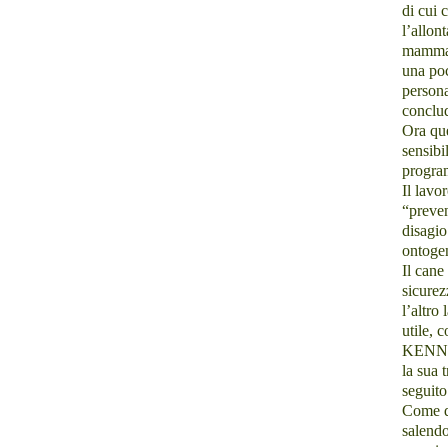
di cui 
l’allon
mamma e
una poc
persona
conclud
Ora que
sensibi
program
I
l lavo
“preven
disagio
ontogen
Il cane
sicurez
l’altro
utile, 
KENN
la sua 
seguit
Come de
salendo