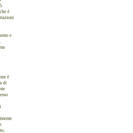
ò
che è
riazioni
ento e
,
 ma
one è
a di
nte
cesso
i
elmente
n
to,