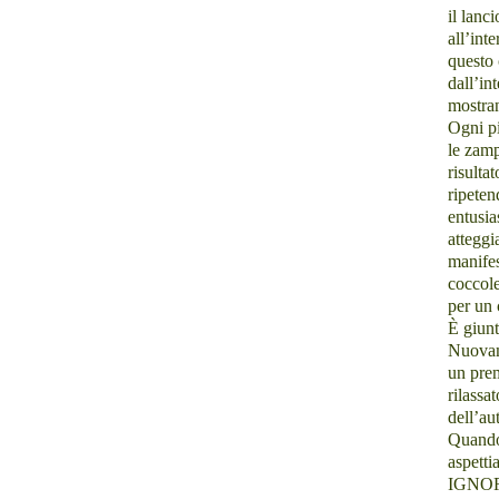
il lanci
all’int
questo 
dall’in
mostra
Ogni pi
le zamp
risulta
ripeten
entusia
atteggi
manifes
coccole
per un 
Ѐ
giunt
Nuovam
un prem
rilassa
dell’au
Quando 
aspetti
IGNORI