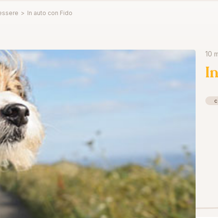
essere
>
In auto con Fido
10 
I
c