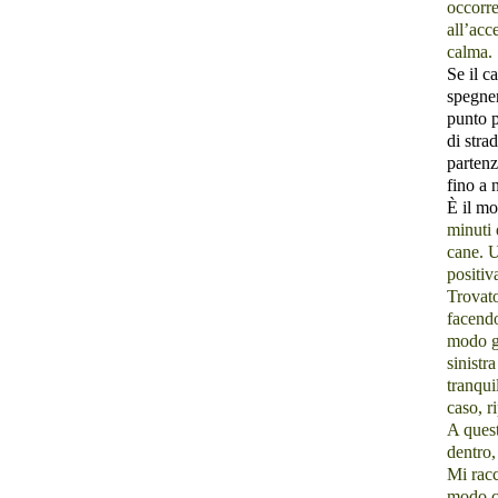
occorre
all’acc
calma.
Se il c
spegner
punto p
di str
partenz
fino a 
Ѐ il mo
minuti 
cane. 
positiv
Trovato
facendo
modo gr
sinistr
tranqui
caso, r
A quest
dentro,
Mi racc
modo ch