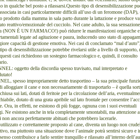
lo in qualche bel posto a rilassarsi.
Questo tipo di desensibilizzazione pu
associata in casi particolarmente difficili a
ll’uso di un feromone (DAP),
so prodotto dalla mamma in sala parto durante la lattazione e produce va
tato reattivo/emozionale del cucciolo. Nel cane adulto, la sua sensazione
a (
NON Ѐ UN FARMACO!
)
può ridurre le manifestazioni organiche e
amentali legate ad agitazione e paura, inducendo uno stato di appagam
iore capacità di gestione emotiva.
Nei casi di conclamato “mal d’auto”
tipo di desensibilizzazione potrebbe rivelarsi utile a livello di supporto,
questi casi richiedono un sostegno farmacologico e, quindi, il consulto
ario.
EL: oggetto della discordia spesso travisato, mal interpretato e
lutato!
EL, spesso impropriamente detto trasportino – la sua principale funzi
di alloggiare il cane e non necessariamente di trasportarlo – è quella sort
chiusa sui lati, dotati di feritoie per la circolazione dell’aria, eventualme
hiabile, dotato di una grata apribile sul lato frontale per consentire l’ac
e. Ora, in effetti, ne esistono di più fogge, ognuna con i suoi eventuali
i. Ne esistono anche in tela completamente smontabili, ma attenzione a
i non ancora perfettamente abituati che potrebbero lacerarle.
utilizzato e correttamente proposto al cane, diventa un luogo non crud
tivo, ma piuttosto una situazione dove l’animale potrà sentirsi sicuro e i
senso contribuisce a farlo sentire tranquillo e rilassato all’interno dell’au