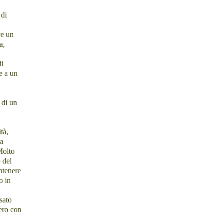
 di
ve un
a,
di
e a un
 di un
tà,
ra
Molto
o del
ntenere
o in
sato
sero con