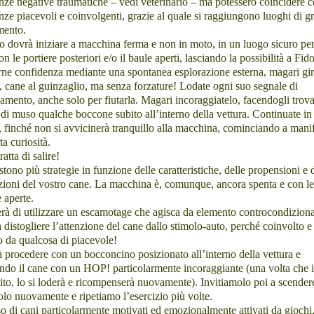
nze negative traumatiche – vedi veterinario – ma potessero coincidere 
nze piacevoli e coinvolgenti, grazie al quale si raggiungono luoghi di g
mento.
ro dovrà iniziare a macchina ferma e non in moto, in un luogo sicuro per
on le portiere posteriori e/o il baule aperti, lasciando la possibilità a Fido
ne confidenza mediante una spontanea esplorazione esterna, magari gi
, cane al guinzaglio, ma senza forzature! Lodate ogni suo segnale di
amento, anche solo per fiutarla. Magari incoraggiatelo, facendogli trova
 di muso qualche boccone subito all’interno della vettura. Continuate in
, finché non si avvicinerà tranquillo alla macchina, cominciando a mani
ta curiosità.
ratta di salire!
stono più strategie in funzione delle caratteristiche, delle propensioni e 
ioni del vostro cane. La macchina è, comunque, ancora spenta e con le
e aperte.
terà di utilizzare un escamotage che agisca da elemento controcondiziona
a distogliere l’attenzione del cane dallo stimolo-auto, perché coinvolto e
to da qualcosa di piacevole!
à procedere con un bocconcino posizionato all’interno della vettura e
ndo il cane con un HOP! particolarmente incoraggiante (una volta che i
lito, lo si loderà e ricompenserà nuovamente). Invitiamolo poi a scender
lo nuovamente e ripetiamo l’esercizio più volte.
o di cani particolarmente motivati ed emozionalmente attivati da giochi,