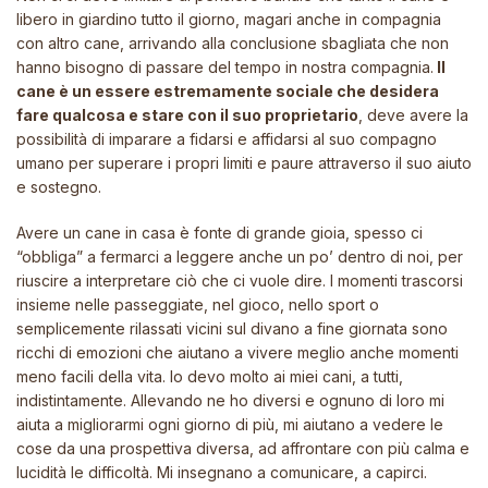
libero in giardino tutto il giorno, magari anche in compagnia
con altro cane, arrivando alla conclusione sbagliata che non
hanno bisogno di passare del tempo in nostra compagnia.
Il
cane è un essere estremamente sociale che desidera
fare qualcosa e stare con il suo proprietario
, deve avere la
possibilità di imparare a fidarsi e affidarsi al suo compagno
umano per superare i propri limiti e paure attraverso il suo aiuto
e sostegno.
Avere un cane in casa è fonte di grande gioia, spesso ci
“obbliga” a fermarci a leggere anche un po’ dentro di noi, per
riuscire a interpretare ciò che ci vuole dire. I momenti trascorsi
insieme nelle passeggiate, nel gioco, nello sport o
semplicemente rilassati vicini sul divano a fine giornata sono
ricchi di emozioni che aiutano a vivere meglio anche momenti
meno facili della vita. Io devo molto ai miei cani, a tutti,
indistintamente. Allevando ne ho diversi e ognuno di loro mi
aiuta a migliorarmi ogni giorno di più, mi aiutano a vedere le
cose da una prospettiva diversa, ad affrontare con più calma e
lucidità le difficoltà. Mi insegnano a comunicare, a capirci.