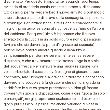
disorientato. Per questo è importante lasciargli i suoi tempi,
evitando di prenderlo continuamente in braccio, di chiamare
tutti gli amici per far vedere loro il nuovo arrivato o portandolo
la sera stessa al punto di ritrovo della compagnia. La pazienza
è d’obbligo. Per iniziare bene la relazione e comprendersi al
meglio, i primi tempi servono alla conoscenza l’uno dell’altro e
dell’ambiente. Per quest’ultimo è importante che il nuovo
arrivato trovi la cuccia in un posto sicuro e non di passaggio
(evitare che sia davanti la porta d’ingresso ad esempio),
poiché deve poterci andare quando è impaurito o
semplicemente per dormire serenamente senza essere
disturbato, e che trovi sempre nello stesso luogo la ciotola
dell’acqua fresca. Per instaurare una buona relazione, una
volta ambientato, il cucciolo avrà bisogno di giocare, essere
coccolato, fare i bisogni: è allora che inizieremo a conoscerlo
davvero e lo scopo sarà fargli capire che siamo in grado di
soddisfare le sue esigenze precedendolo. Non gli faremo
trovare tutti i giochi a disposizione, come a dire “gioca da solo
e arrangiati”, ma gli proporremo qualcosa noi, ad esempio il
gioco più classico: la pallina, ma anche variando di volta in
volta in modo da non essere noiosi. Inoltre, anziché sgridarlo