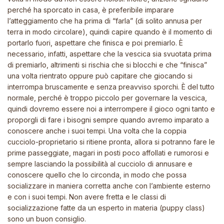
perché ha sporcato in casa, è preferibile imparare
l’atteggiamento che ha prima di “farla” (di solito annusa per
terra in modo circolare), quindi capire quando è il momento di
portarlo fuori, aspettare che finisca e poi premiarlo. È
necessario, infatti, aspettare che la vescica sia svuotata prima
di premiarlo, altrimenti si rischia che si blocchi e che “finisca”
una volta rientrato oppure può capitare che giocando si
interrompa bruscamente e senza preavviso sporchi. Ѐ del tutto
normale, perché è troppo piccolo per governare la vescica,
quindi dovremo essere noi a interrompere il gioco ogni tanto e
proporgli di fare i bisogni sempre quando avremo imparato a
conoscere anche i suoi tempi. Una volta che la coppia
cucciolo-proprietario si ritiene pronta, allora si potranno fare le
prime passeggiate, magari in posti poco affollati e rumorosi e
sempre lasciando la possibilità al cucciolo di annusare e
conoscere quello che lo circonda, in modo che possa
socializzare in maniera corretta anche con l’ambiente esterno
e con i suoi tempi. Non avere fretta e le classi di
socializzazione fatte da un esperto in materia (puppy class)
sono un buon consiglio.