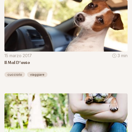
15 marzo 2017
3 min
Il Mal D'auto
cucciolo
viaggiare