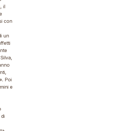
 il
e
si con
di un
fetti
ente
Silva,
hanno
ti,
». Poi
mini e
o
 di
sta