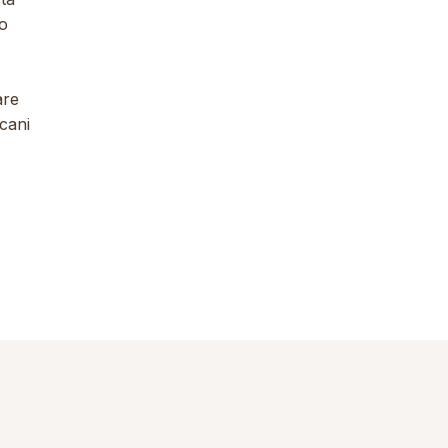
to
are
cani