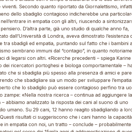
 viventi. Secondo quanto riportato da Giornalettismo, infatti,
eno dello sbadiglio contagioso indicherebbe una particolar
à nell’entrare in empatia con gli altri, riuscendo a sintonizzar
o pensiero. D’altra parte, già uno studio di qualche anno fa,
zato dall’Università di Londra, aveva dimostrato l’esistenza 
 tra sbadigli ed empatia, puntando sul fatto che i bambini af
tismo sembrano immuni dal “contagio”, in quanto notoriam
ci di legarsi con altri. «Ricerche precedenti – spiega Karine 
o dei ricercatori portoghesi e biologa comportamentale – 
to che si sbadiglia più spesso alla presenza di amici e paren
rendo che sbadigliare sia un modo per sviluppare l’empatia
perto che lo sbadiglio può essere contagioso perfino tra uo
ro zampe
: «
Nella nostra ricerca – continua ad aggiungere la
– abbiamo analizzato la risposta dei cani al suono di uno
lio umano. Su 29 cani, 12 hanno reagito sbadigliando a lor
 Questi risultati ci suggeriscono che i cani hanno la capacità
e in empatia con noi,
un tratto – conclude – probabilmente
patosi nel corso dei 15mila anni di addomesticazione di que