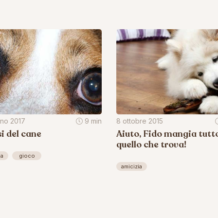
gno 2017
9 min
8 ottobre 2015
si del cane
Aiuto, Fido mangia tutt
quello che trova!
ia
gioco
amicizia