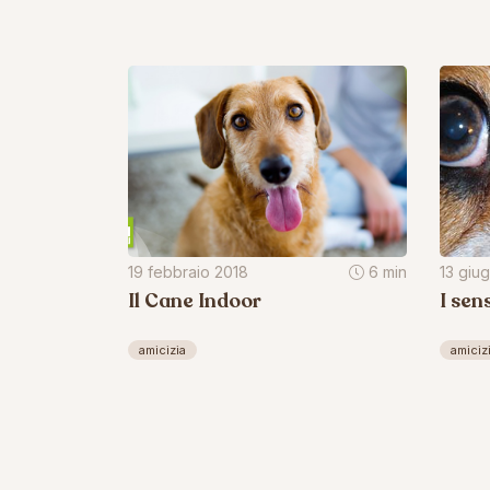
19 febbraio 2018
6 min
13 giu
Il Cane Indoor
I sen
amicizia
amiciz