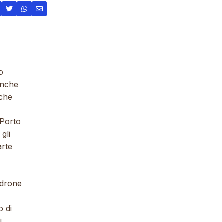
o
 anche
 che
 Porto
gli
arte
adrone
o di
i