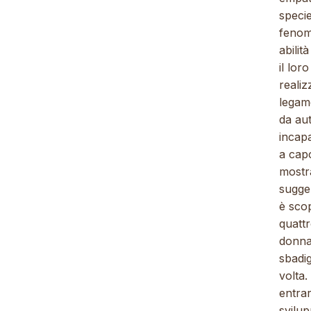
specie
fenom
abilit
il lor
realiz
legame
da au
incapa
a cap
mostra
sugge
è sco
quatt
donna 
sbadig
volta.
entrar
svilup