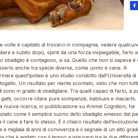
e volte è capitato di trovarci in compagnia, vedere qualcun
liare e subito dopo, spinti da una forza inspiegabile, farlo
o sbadiglio è contagioso, si sa. Quello che non si sapeva è
sserlo anche tra specie diverse, come uomo e cane. A
mare quest’ipotesi è uno studio condotto dall’Università di
togallo. Un risultato per niente scontato, visto che non tutti 
i sono in grado di sbadigliare. Tra quelli capaci di farlo, a p
 gatti, occorre citare pure scimpanzè, babbuini e macachi.
a nuova ricerca, in pubblicazione su Animal Cognition, ha
nziato come il semplice suono dello sbadiglio emesso dal p
 il cane a fare lo stesso. Ѐ il chiaro risultato dell’evoluzione
 a migliaia di anni di convivenza e il segnale di un alto grad
a che è andato con il tempo a istaurarsi tra le due different