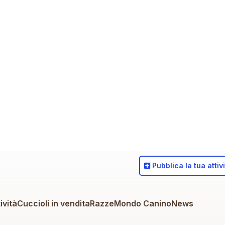
Pubblica
la tua attiv
ività
Cuccioli in vendita
Razze
Mondo Canino
News