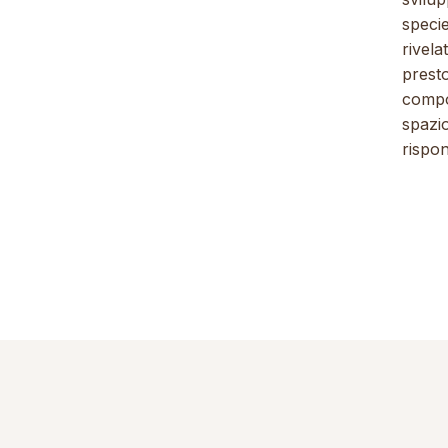
specie
rivela
presto
compo
spazio
rispon