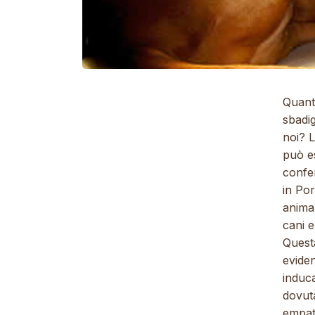
Quant
sbadig
noi? L
può e
confer
in Por
animal
cani e
Quest
evide
induca
dovuta
empati