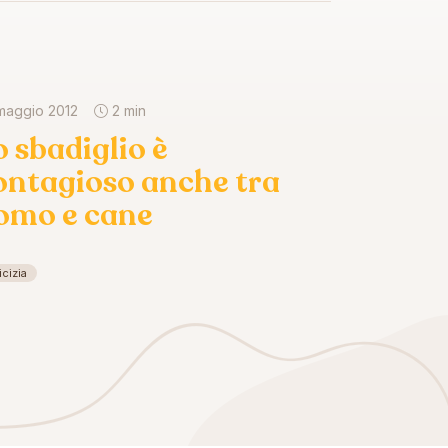
maggio 2012
2 min
o sbadiglio è
ontagioso anche tra
omo e cane
cizia