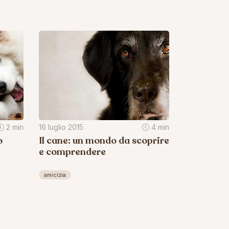
2 min
16 luglio 2015
4 min
o
Il cane: un mondo da scoprire
e comprendere
amicizia