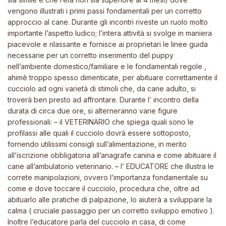
vengono illustrati i primi passi fondamentali per un corretto
approccio al cane. Durante gli incontri riveste un ruolo molto
importante l’aspetto ludico; l’intera attività si svolge in maniera
piacevole e rilassante e fornisce ai proprietari le linee guida
necessarie per un corretto inserimento del puppy
nell’ambiente domestico/familiare e le fondamentali regole ,
ahimè troppo spesso dimenticate, per abituare correttamente il
cucciolo ad ogni varietà di stimoli che, da cane adulto, si
troverà ben presto ad affrontare. Durante l’ incontro della
durata di circa due ore, si alterneranno varie figure
professionali: – il VETERINARIO che spiega quali sono le
profilassi alle quali il cucciolo dovrà essere sottoposto,
fornendo utilissimi consigli sull’alimentazione, in merito
all’iscrizione obbligatoria all’anagrafe canina e come abituare il
cane all’ambulatorio veterinario. – l’ EDUCATORE che illustra le
correte manipolazioni, ovvero l’importanza fondamentale su
come e dove toccare il cucciolo, procedura che, oltre ad
abituarlo alle pratiche di palpazione, lo aiuterà a sviluppare la
calma ( cruciale passaggio per un corretto sviluppo emotivo ).
Inoltre l’educatore parla del cucciolo in casa, di come