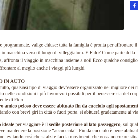
 programmate, valige chiuse: tutta la famiglia è pronta per affrontare il
 in macchina verso il luogo di villeggiatura. E Fido? Come parte della
a, affronta il viaggio in macchina insieme a noi! Ecco qualche consiglio
affrontare al meglio anche i viaggi più lunghi.
O IN AUTO
tutto, qualsiasi tipo di viaggio dev’essere organizzato nel migliore dei 
ato nelle condizioni i più favorevoli possibili per il benessere sia del cor
ente di Fido.
ro amico peloso deve essere abituato fin da cucciolo agli spostament
ando con brevi giri in città o fuori porta, si abituerà gradatamente ai vi
.
 ideale
per viaggiare è il
sedile posteriore al lato passeggero
, sul qual
ve mantenere la posizione “accucciata”. Fin da cucciolo è bene abituarl
ne, evitando così che si alzi e faccia movimenti che possano creare situ