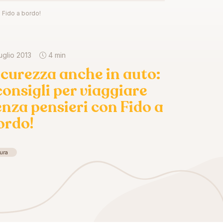
n Fido a bordo!
uglio 2013
4 min
icurezza anche in auto:
 consigli per viaggiare
enza pensieri con Fido a
ordo!
ura