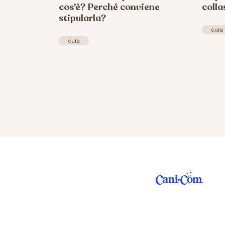
cos'è? Perché conviene
colla
stipularla?
cura
cura