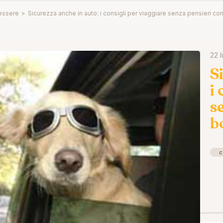
essere
>
Sicurezza anche in auto: i consigli per viaggiare senza pensieri co
22 l
S
i
s
b
c