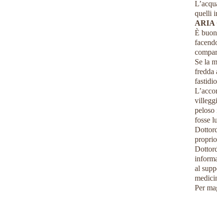
L’acqua
quelli 
ARIA
Ѐ buon
facendo
compar
Se la m
fredda 
fastidi
L’accor
villegg
peloso 
fosse l
Dottor
proprio
Dottord
informa
al supp
medicin
Per mag