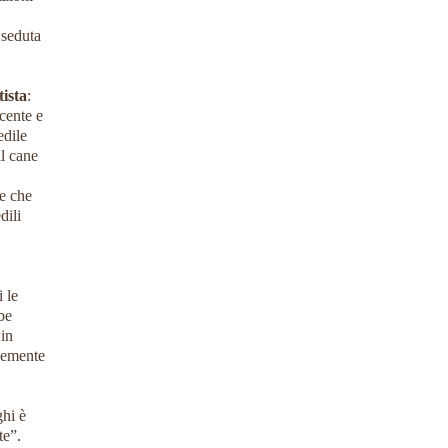
 seduta
tista
:
cente e
edile
il cane
re che
dili
 le
be
 in
cemente
ghi è
te”.