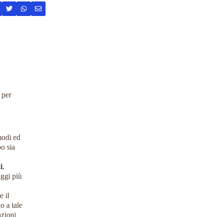
 per
modi ed
po sia
i
,
aggi più
e il
o a tale
azioni