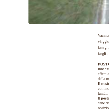
Vacanze
viaggio
famigli
fargli 
POST
Innanzi
effettu
della m
Il nost
cominci
lunghi
Il
posto
cane de
posizio