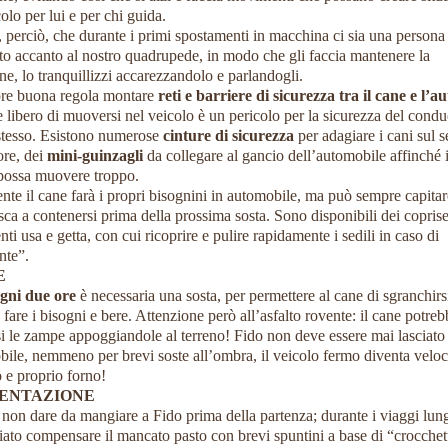
colo per lui e per chi guida.
 perciò, che durante i primi spostamenti in macchina ci sia una persona
to accanto al nostro quadrupede, in modo che gli faccia mantenere la
ne, lo tranquillizzi accarezzandolo e parlandogli.
re buona regola montare
reti e barriere di sicurezza tra il cane e l’au
 libero di muoversi nel veicolo è un pericolo per la sicurezza del condu
stesso. Esistono numerose
cinture di sicurezza
per adagiare i cani sul s
ore, dei
mini-guinzagli
da collegare al gancio dell’automobile affinché 
 possa muovere troppo.
te il cane farà i propri bisognini in automobile, ma può sempre capita
sca a contenersi prima della prossima sosta. Sono disponibili dei coprise
nti usa e getta, con cui ricoprire e pulire rapidamente i sedili in caso di
nte”.
E
gni due ore
è necessaria una sosta, per permettere al cane di sgranchirsi
fare i bisogni e bere. Attenzione però all’asfalto rovente: il cane potreb
si le zampe appoggiandole al terreno! Fido non deve essere mai lasciato
ile, nemmeno per brevi soste all’ombra, il veicolo fermo diventa velo
 e proprio forno!
ENTAZIONE
non dare da mangiare a Fido prima della partenza; durante i viaggi lun
iato compensare il mancato pasto con brevi spuntini a base di “crocchet