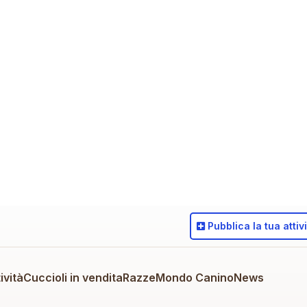
Pubblica
la tua attiv
ività
Cuccioli in vendita
Razze
Mondo Canino
News