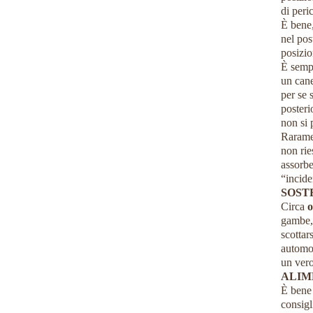
di peri
Ѐ bene,
nel pos
posizio
Ѐ semp
un cane
per se 
posteri
non si
Raramen
non rie
assorbe
“incide
SOST
Circa
o
gambe, 
scottar
automob
un vero
ALIM
Ѐ bene 
consigl