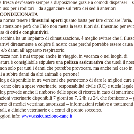
 fresca dev’essere sempre a disposizione grazie a comodi dispenser – si
in uso per i roditori – da agganciare sul retro dei sedili anteriori
 CONDIZIONATA
a norma tenere i
finestrini aperti
quanto basta per fare circolare l’aria,
 attenzione però che Fido non metta la testa fuori dal finestrino per evit
sa di
otiti e congiuntiviti
.
acchina ha un impianto di climatizzazione, è meglio evitare che il flusso
arrivi direttamente a colpire il nostro cane perché potrebbe essere causa 
o e/o danni all’apparato respiratorio.
tezza non è mai troppa: anche in viaggio, in vacanza o nei luoghi di
iatura è consigliabile stipulare una
polizza assicurativa
che tuteli il nos
non solo per tutti i danni che potrebbe provocare, ma anche nel caso in 
ui a subire danni da altri animali e persone!
dog
è disponibile in tre versioni che permettono di dare le migliori cure 
 cane: oltre a spese veterinarie, responsabilità civile (RC) e tutela legale
og prevede anche il rimborso delle spese di ricerca in caso di smarrime
zioni veterinarie disponibili 7 giorni su 7, 24h su 24, che forniscono – 
orto di medici veterinari autorizzati – informazioni relative a trattamenti
ali, a cliniche veterinarie e a centri di pronto soccorso.
giori info:
www.assicurazione-cane.it