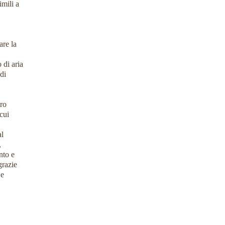
mili a
are la
 di aria
di
tro
cui
al
,
nto e
grazie
 e