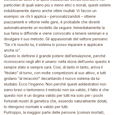
particolari di quali siano più o meno etici o morali, questi sistemi
indubbiamente danno anche ottimi risultati. Vi faccio un
esempio: se chi li applica – personalizzandoli – ottiene
piazzamenti e vittorie nelle gare, è probabile che diventi
automaticamente un modello da seguire. Immediatamente la
sua fama si diffonde e viene convocato a tenere seminari e a
divulgare il suo metodo. Gli appassionati del settore pensano:
“Se c’è riuscito lui, il sistema lo posso imparare e applicare
anche io”.
Questo lo definirei il grande potere dell’emulazione, perché
riconoscersi negli altri è umano: nella storia dell’uomo questo è
sempre stato e sempre sarà. Così, di tanto in tanto, arriva il
“titolato” di turno, con molte competizioni al suo attivo, e tutti
gridano “al miracolo!” decantando il nuovo sistema da lui
studiato. Ecco l’inganno. Non perché questi addestratori non
siano bravi o tantomeno il metodo non sia valido, il fatto è che
questo non è un dogma valido per tutti ma solo per i pochi
fortunati mostri di genetica che, essendo naturalmente dotati,
lo ritengono normale e valido per tutti.
Purtroppo, la maggior parte delle persone (comuni mortali),