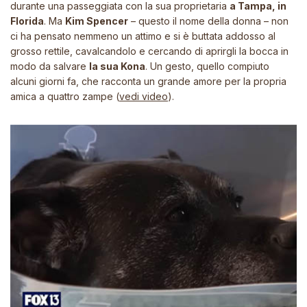
durante una passeggiata con la sua proprietaria
a Tampa, in
Florida
. Ma
Kim Spencer
– questo il nome della donna – non
ci ha pensato nemmeno un attimo e si è buttata addosso al
grosso rettile, cavalcandolo e cercando di aprirgli la bocca in
modo da salvare
la sua Kona
. Un gesto, quello compiuto
alcuni giorni fa, che racconta un grande amore per la propria
amica a quattro zampe (
vedi video
).