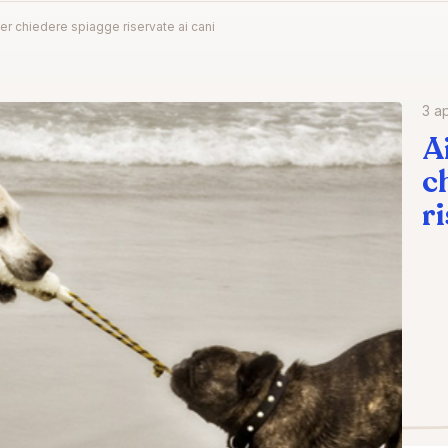
er chiedere spiagge riservate ai cani
3 ap
A
c
r