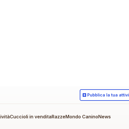
Pubblica
la tua attiv
ività
Cuccioli in vendita
Razze
Mondo Canino
News