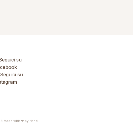
eguici su
cebook
Seguici su
stagram
63
Made with ❤ by
Hand