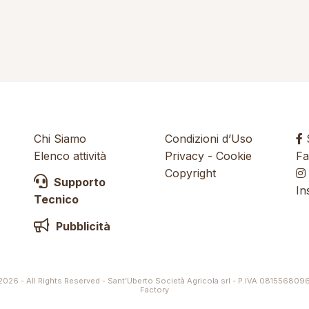
Chi Siamo
Condizioni d’Uso
S
Elenco attività
Privacy
-
Cookie
Fa
Copyright
Supporto
In
Tecnico
Pubblicità
026 - All Rights Reserved - Sant’Uberto Società Agricola srl - P.IVA 081556809
Factory