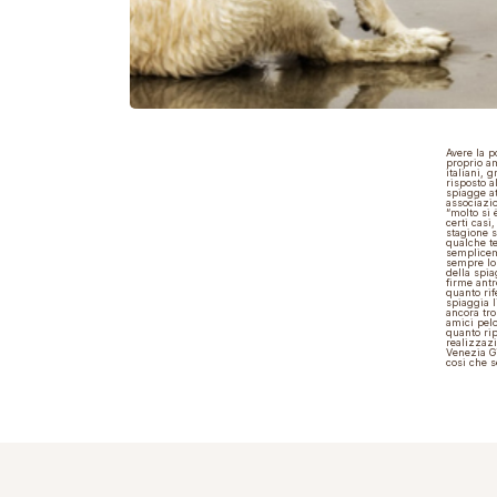
Avere la p
proprio am
italiani, 
risposto a
spiagge a
associazio
“molto si 
certi casi
stagione s
qualche te
semplicem
sempre lo 
della spia
firme antr
quanto rif
spiaggia l
ancora tro
amici pelo
quanto rip
realizzazi
Venezia Gi
così che 