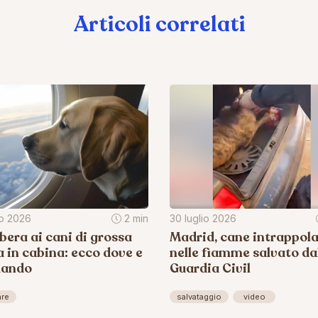
Articoli correlati
io 2026
2 min
30 luglio 2026
ibera ai cani di grossa
Madrid, cane intrappol
a in cabina: ecco dove e
nelle fiamme salvato da
uando
Guardia Civil
are
salvataggio
video