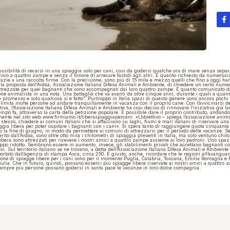
ossibilità di recarsi in una spiaggia solo per cani, così da godersi qualche ora di mare senza separ
ico a quattro zampe e senza il timore di arrecare fastidi agli altri. Ѐ quanto richiesto da numerosi
grazie a una raccolta firme. Con la precisione, sono più di 15 mila e mezzo quelli che fino a oggi ha
lla proposta dell’Aidaa, Associazione Italiana Difesa Animali e Ambiente, di chiedere un certo nume
ttrezzate per quei bagnanti che sono accompagnati dai loro quattro zampe. Ѐ quanto comunicato da
ne animalista in una nota. Una battaglia che va avanti da oltre cinque anni, durante i quali a quan
è promesso e solo qualcosa si è fatto”. Purtroppo in Italia spazi di questo genere sono ancora pochi 
, limita molte persone ad andare tranquillamente in vacanza con il proprio cane. Con l’avvicinarsi de
tiva, l’Associazione Italiana Difesa Animali e Ambiente ha così deciso di rinnovare l’iniziativa già la
mpo fa, attraverso la carta della petizione popolare. Ѐ possibile dare il proprio contributo, andando
ente nel sito web
www.firmiamo.it/liberaspiaggiapercani
. «L’obiettivo – spiega l’associazione anima
stesso, chiedere ai comuni italiani che si affacciano su laghi, fiumi e mari italiani di riservare una
ggia libera per poter ospitare i bagnanti con i cani». Si spera tanto di raggiungere quota cinquanta
o la fine di giugno, in modo da permettere ai comuni di attrezzarsi per il periodo delle vacanze. 
erito dall’Aidaa, sono oltre otto mila i chilometri di spiaggia presenti in Italia, ma solo ventuno chil
ibera sono attrezzati per ricevere i nostri amici a quattro zampe assieme ai loro padroni. Uno spaz
ppo ridotto. Sembrano essere in aumento, invece, gli stabilimenti privati che accettano bagnanti co
si. Sul territorio italiano se ne trovano, a detta dell’Associazione Italiana Difesa Animali e Ambient
ortato dall’agenzia di stampa Asca, circa 250. Ѐ giusto, anche, ricordare che le regioni all’avanguar
one di spiagge libere per i cani sono per il momento Puglia, Calabria, Toscana, Emilia Romagna e F
ulia. Che in futuro, quindi, possano esserci più spiagge libere riservate ai nostri amici a quattro 
sempre più persone possano godersi in santa pace le vacanze in loro dolce compagnia.