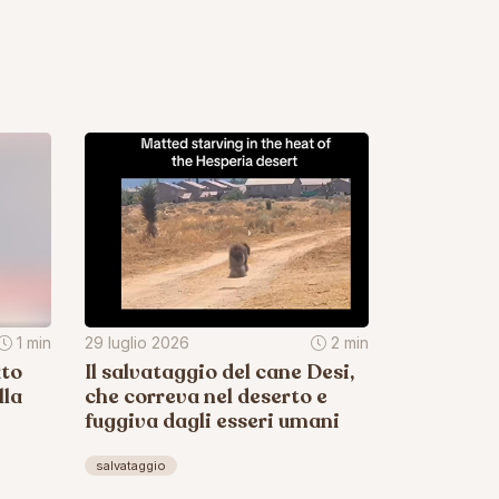
1 min
29 luglio 2026
2 min
ato
Il salvataggio del cane Desi,
lla
che correva nel deserto e
fuggiva dagli esseri umani
salvataggio