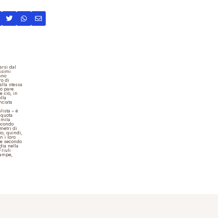
arsi dal
ssimi
nno
ro di
lla stessa
to pare
e ciò, in
lla
nciata
lista – è
 quota
 mila
Secondo
ometri di
io, quindi,
n i loro
e e secondo
dia nella
riuli
zampe,