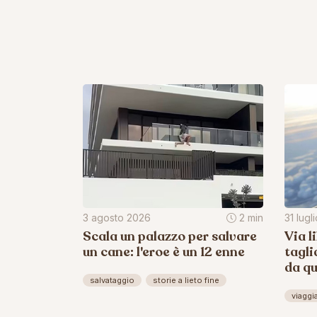
3 agosto 2026
2 min
31 lugl
Scala un palazzo per salvare
Via l
un cane: l'eroe è un 12 enne
tagli
da q
salvataggio
storie a lieto fine
viaggi