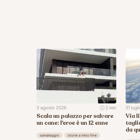
3 agosto 2026
2 min
31 lugl
Scala un palazzo per salvare
Via l
un cane: l'eroe è un 12 enne
tagli
da q
salvataggio
storie a lieto fine