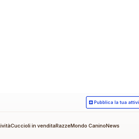
Pubblica
la tua attiv
ività
Cuccioli in vendita
Razze
Mondo Canino
News