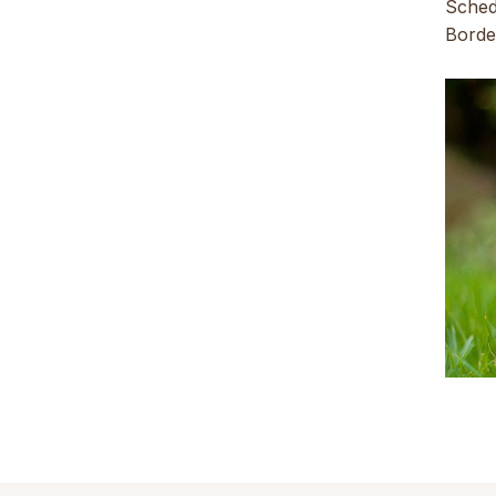
Sched
Border