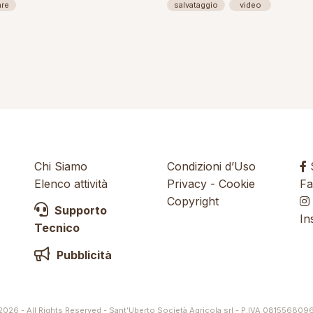
are
salvataggio
video
Chi Siamo
Condizioni d’Uso
S
Elenco attività
Privacy
-
Cookie
Fa
Copyright
Supporto
In
Tecnico
Pubblicità
026 - All Rights Reserved - Sant’Uberto Società Agricola srl - P.IVA 081556809