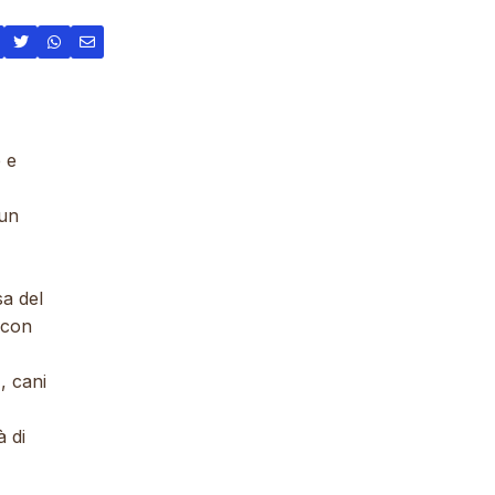
 e
 un
a del
 con
, cani
à di