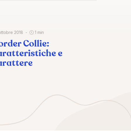
ottobre 2018
1 min
order Collie:
aratteristiche e
arattere