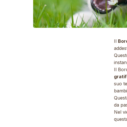
Il
Bord
addest
Quest
instan
Il Bo
grati
suo t
bambin
Questa
da pas
Nel vi
quest