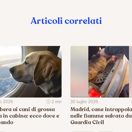
Articoli correlati
io 2026
2 min
30 luglio 2026
ibera ai cani di grossa
Madrid, cane intrappol
a in cabina: ecco dove e
nelle fiamme salvato da
uando
Guardia Civil