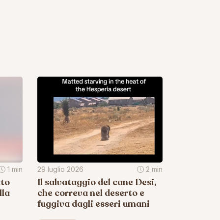
1 min
29 luglio 2026
2 min
ato
Il salvataggio del cane Desi,
lla
che correva nel deserto e
fuggiva dagli esseri umani