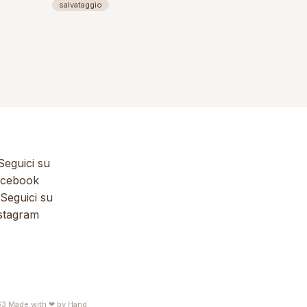
salvataggio
eguici su
cebook
Seguici su
stagram
63
Made with ❤ by
Hand