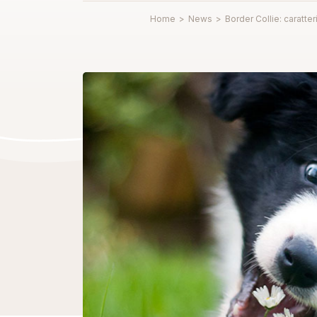
Home
>
News
>
Border Collie: caratter