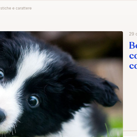
istiche e carattere
29 
B
c
c