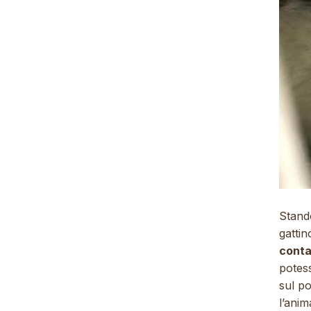
Stand
gattin
conta
potess
sul p
l’anim