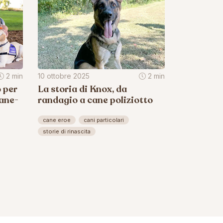
2 min
10 ottobre 2025
2 min
o per
La storia di Knox, da
cane-
randagio a cane poliziotto
cane eroe
cani particolari
storie di rinascita