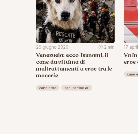
26 giugno 2026
2 min
17 apr
Venezuela: ecco Tsunami, il
Va in
cane da vittima di
eroe
maltrattamenti a eroe tra le
macerie
cane 
cane eroe
cani particolari