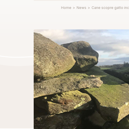
Home
>
News
>
Cane scopre gatto inca