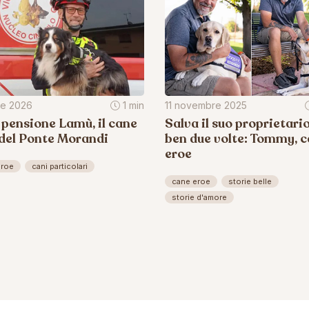
ile 2026
1 min
11 novembre 2025
 pensione Lamù, il cane
Salva il suo proprietari
 del Ponte Morandi
ben due volte: Tommy, 
eroe
eroe
cani particolari
cane eroe
storie belle
storie d'amore