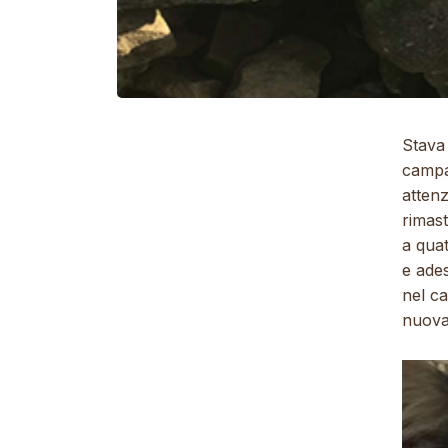
Stava
camp
attenz
rimast
a quat
e ade
nel ca
nuova 