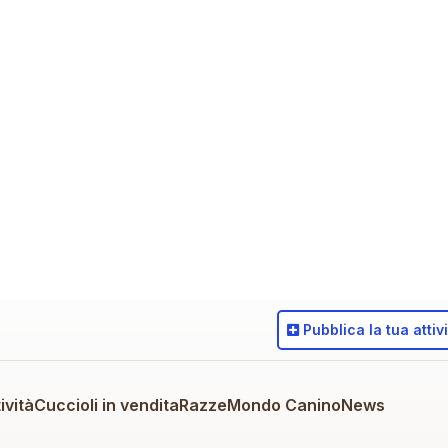
Pubblica
la tua attiv
ività
Cuccioli in vendita
Razze
Mondo Canino
News