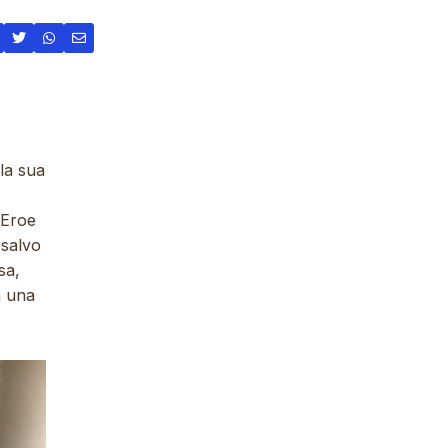
la sua
 Eroe
 salvo
sa,
a una