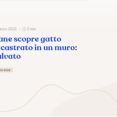
arzo 2022
2 min
ane scopre gatto
ncastrato in un muro:
alvato
ne eroe