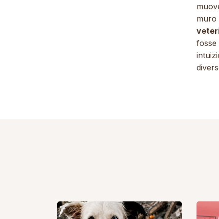
muove
muro e
veter
fosse 
intuiz
divers