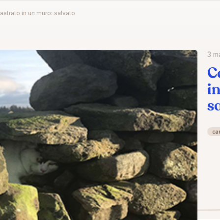
strato in un muro: salvato
3 m
C
i
s
ca