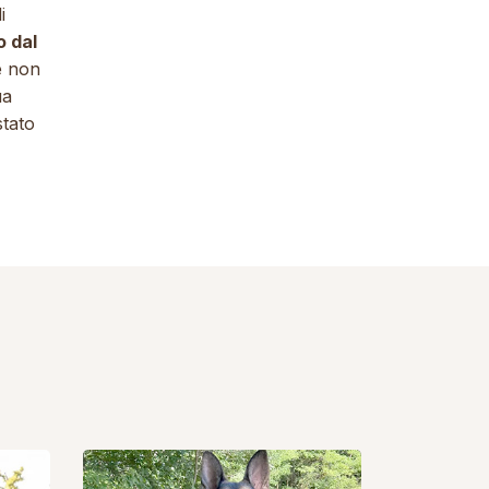
i
o dal
e non
ua
stato