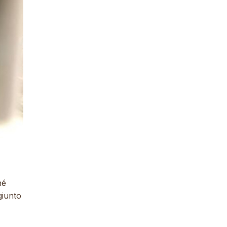
hé
giunto