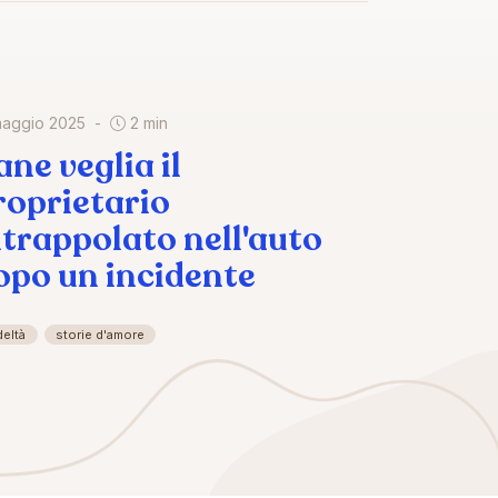
maggio 2025
2 min
ane veglia il
roprietario
ntrappolato nell'auto
opo un incidente
deltà
storie d'amore