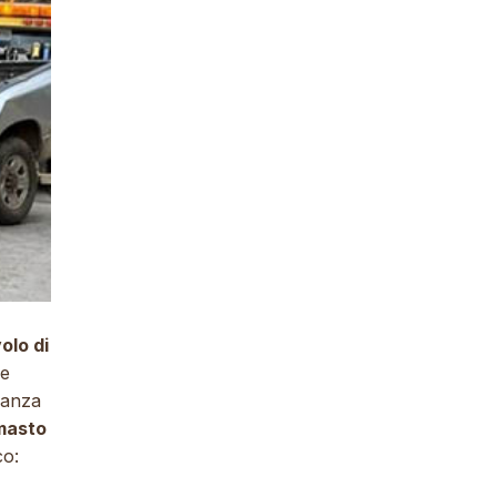
olo di
be
ranza
imasto
co: