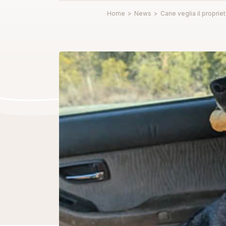
Home
>
News
>
Cane veglia il proprie