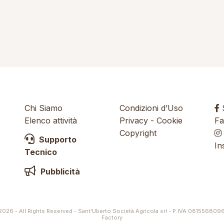
Chi Siamo
Condizioni d’Uso
S
Elenco attività
Privacy
-
Cookie
Fa
Copyright
Supporto
In
Tecnico
Pubblicità
026 - All Rights Reserved - Sant’Uberto Società Agricola srl - P.IVA 081556809
Factory