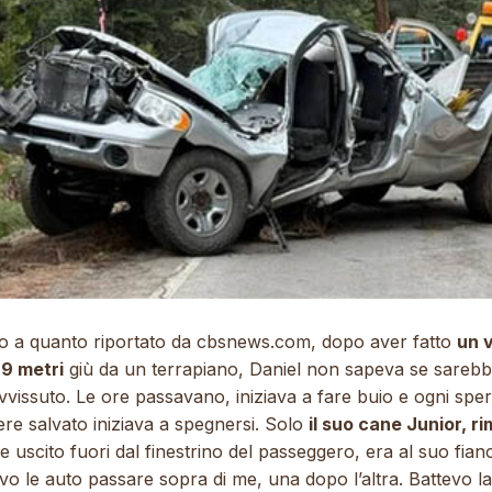
o a quanto riportato da
cbsnews.com
, dopo aver fatto
un v
 9 metri
giù da un terrapiano, Daniel non sapeva se sareb
vvissuto. Le ore passavano, iniziava a fare buio e ogni spe
ere salvato iniziava a spegnersi. Solo
il suo cane Junior, r
e uscito fuori dal finestrino del passeggero, era al suo fian
vo le auto passare sopra di me, una dopo l’altra. Battevo la