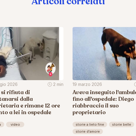
Articoli correlati
gio 2026
2 min
19 marzo 2026
si rifiuta di
Aveva inseguito l'ambu
tanarsi dalla
fino all'ospedale: Diego
ietaria e rimane 12 ore
riabbraccia il suo
to a lei in ospedale
proprietario
à
video
storie a lieto fine
storie belle
storie d'amore