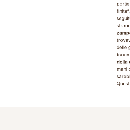
porti
finita”
seguit
stran
zampe
trovav
delle
bacin
della
mani c
sareb
Quest