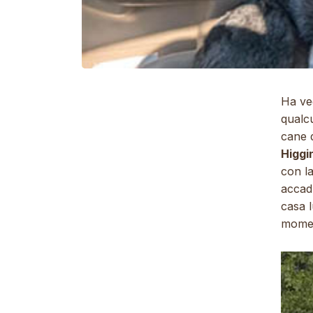
Ha veg
qualcu
cane 
Higg
con la
accad
casa 
momen