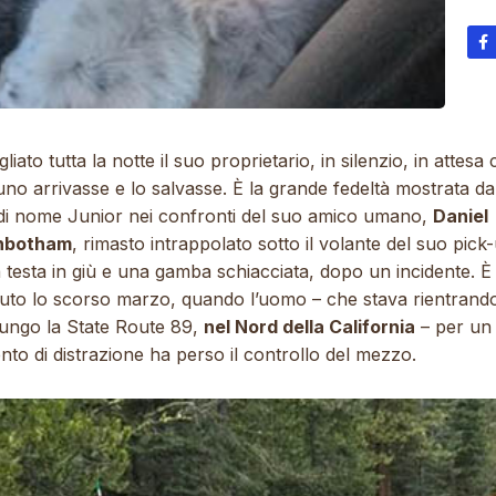
liato tutta la notte il suo proprietario, in silenzio, in attesa
no arrivasse e lo salvasse. È la grande fedeltà mostrata d
di nome Junior nei confronti del suo amico umano,
Daniel
inbotham
, rimasto intrappolato sotto il volante del suo pick
 testa in giù e una gamba schiacciata, dopo un incidente. È
uto lo scorso marzo, quando l’uomo – che stava rientrand
lungo la State Route 89,
nel Nord della California
– per un
to di distrazione ha perso il controllo del mezzo.