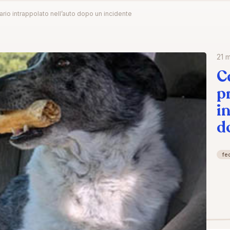
tario intrappolato nell’auto dopo un incidente
21 
C
p
i
d
fe