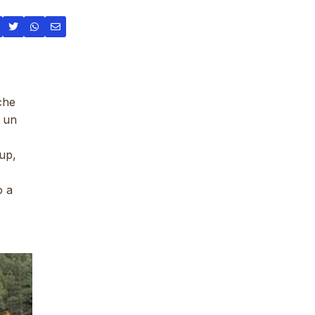
 che
a un
-up,
o a