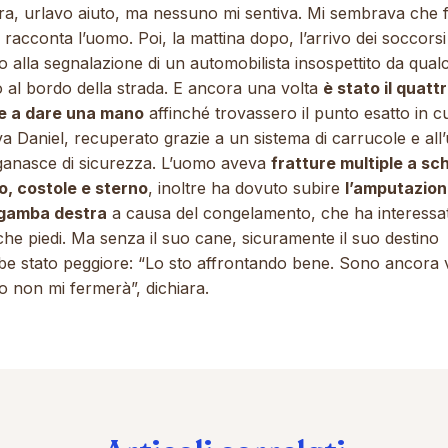
era, urlavo aiuto, ma nessuno mi sentiva. Mi sembrava che 
, racconta l’uomo. Poi, la mattina dopo, l’arrivo dei soccorsi
o alla segnalazione di un automobilista insospettito da qual
o al bordo della strada. E ancora una volta
è stato il quatt
 a dare una mano
affinché trovassero il punto esatto in cu
a Daniel, recuperato grazie a un sistema di carrucole e all
 ganasce di sicurezza. L’uomo aveva
fratture multiple a sc
o, costole e sterno
, inoltre ha dovuto subire
l’amputazio
 gamba destra
a causa del congelamento, che ha interessat
he piedi. Ma senza il suo cane, sicuramente il suo destino
be stato peggiore:
“Lo sto affrontando bene. Sono ancora v
o non mi fermerà”
, dichiara.