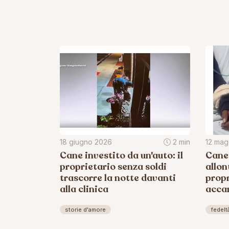
18 giugno 2026
2 min
12 mag
Cane investito da un'auto: il
Cane 
proprietario senza soldi
allon
trascorre la notte davanti
propr
alla clinica
accan
storie d'amore
fedelt