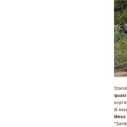
Stand
quasi
sopra
di ess
illeso
“Senti