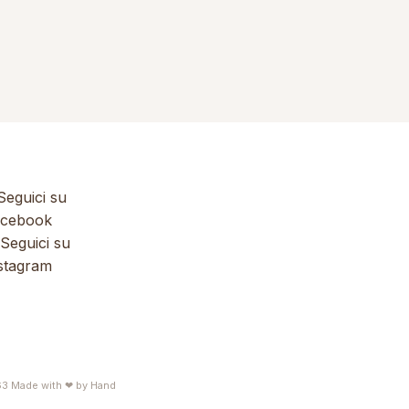
eguici su
cebook
Seguici su
stagram
63
Made with ❤ by
Hand