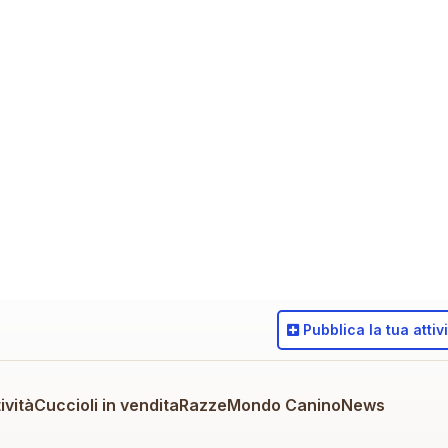
Pubblica
la tua attiv
ività
Cuccioli in vendita
Razze
Mondo Canino
News