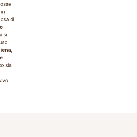
fosse
 in
cosa di
ro
i si
’uso
hiena,
ne
o sia
ivo.