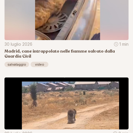
30 luglio 2026
1 min
Madrid, cane intrappolato nelle fiamme salvato dalla
Guardia Civil
salvataggio
video