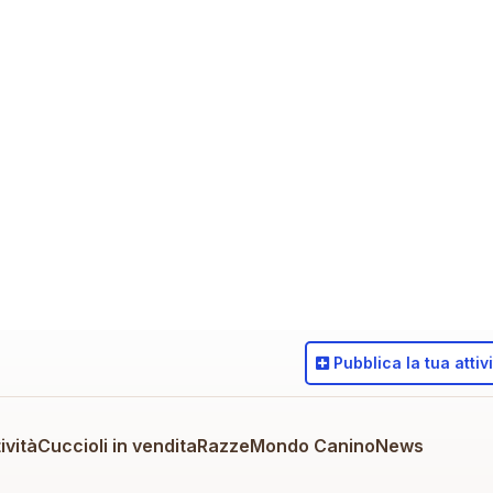
Pubblica
la tua attiv
ività
Cuccioli in vendita
Razze
Mondo Canino
News