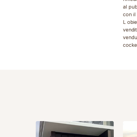
al pub
con il
L obie
vendit
vendut
cocke