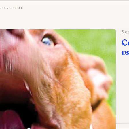
ons vs martini
5 o
C
v