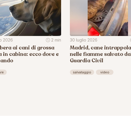
io 2026
2 min
30 luglio 2026
ibera ai cani di grossa
Madrid, cane intrappol
a in cabina: ecco dove e
nelle fiamme salvato da
uando
Guardia Civil
are
salvataggio
video