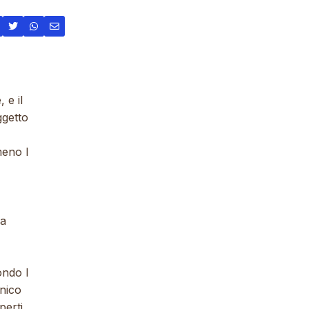
 e il
ggetto
meno l
ca
ondo l
unico
perti