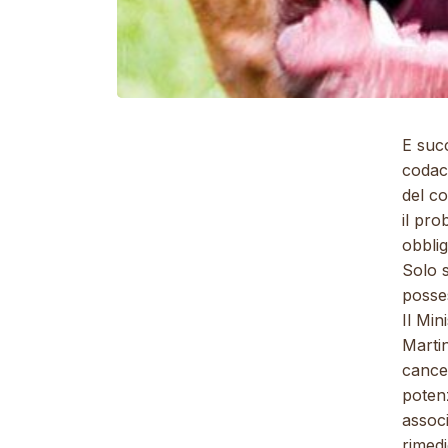
E succ
codaco
del co
il pr
obblig
Solo s
posses
Il Min
Martin
cancel
potenz
associ
rimedi