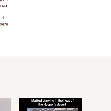
 sia
 di
ssere