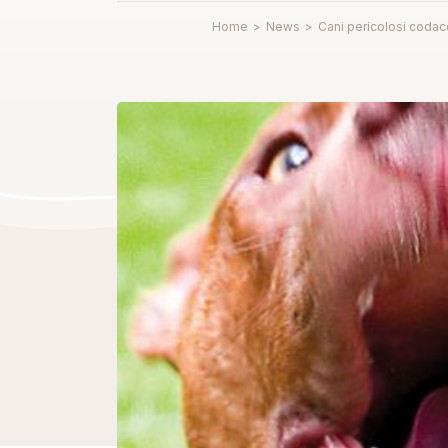
Home
>
News
>
Cani pericolosi codac