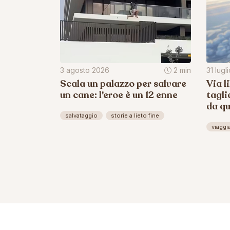
3 agosto 2026
2 min
31 lugl
Scala un palazzo per salvare
Via l
un cane: l'eroe è un 12 enne
tagli
da q
salvataggio
storie a lieto fine
viaggi