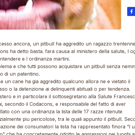
esso ancora, un pitbull ha aggredito un ragazzo trentenne,
ns ha detto basta. fara causa al ministero della salute, l o
ntendere e l ordinanza martini.
oblema e che tutti possono acquistare un pitbull senza nem
o di un patentino.
e un cane ha gia aggredito qualcuno allora ne e vietato il
so o la detenzione ai delinquenti abituali o per tendenza.
istero e in particolare il sottosegretario alla Salute Frances
i, secondo il Codacons, e responsabile del fatto di aver
lato con una ordinanza la lista delle 17 razze ritenute
ialmente piu pericolose, tra le quali appunto il pitbull. Sec
azione dei consumatori la lista ha rappresentato finora “l 
o” che ha concretamente ridotto le aggressioni nei luoghi a