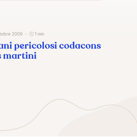
ttobre 2009
1 min
ani pericolosi codacons
s martini