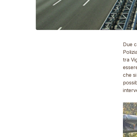
Due ca
Poliz
tra Vi
essere
che si
possib
interv