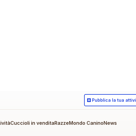
Pubblica
la tua attiv
ività
Cuccioli in vendita
Razze
Mondo Canino
News