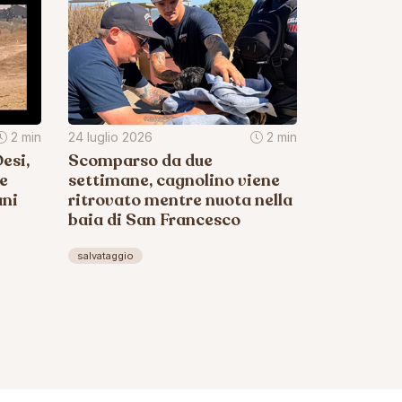
2 min
24 luglio 2026
2 min
esi,
Scomparso da due
 e
settimane, cagnolino viene
ani
ritrovato mentre nuota nella
baia di San Francesco
salvataggio