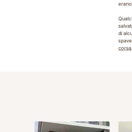
erano
Qualc
salva
di alc
spave
corsa