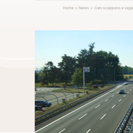
Home
>
News
>
Cani scappano e vagano