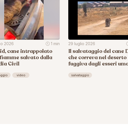
lio 2026
1 min
29 luglio 2026
d, cane intrappolato
Il salvataggio del cane D
 fiamme salvato dalla
che correva nel deserto
ia Civil
fuggiva dagli esseri um
aggio
video
salvataggio