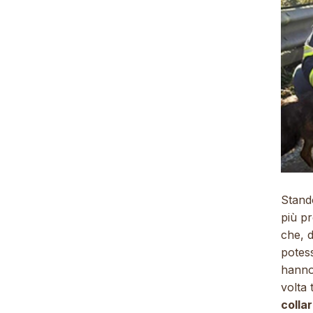
Stand
più pr
che, d
potess
hanno
volta 
collar