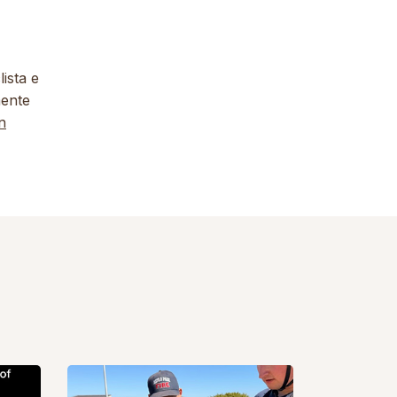
lista e
mente
n