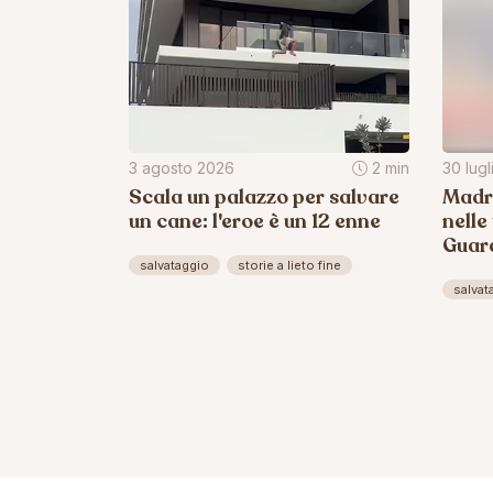
3 agosto 2026
2 min
30 lug
Scala un palazzo per salvare
Madri
un cane: l'eroe è un 12 enne
nelle
Guard
salvataggio
storie a lieto fine
salvat