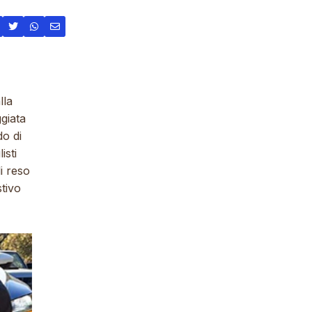
lla
ggiata
do di
isti
i reso
tivo