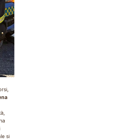
rsi,
ena
tà,
una
i
le si