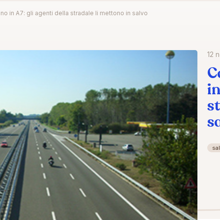
 in A7: gli agenti della stradale li mettono in salvo
12 
C
in
s
s
sa