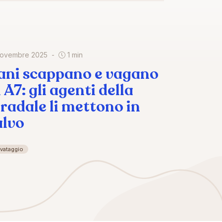
novembre 2025
1 min
ani scappano e vagano
 A7: gli agenti della
tradale li mettono in
alvo
lvataggio