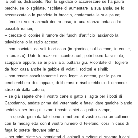
la pallina, distraetelo. Non lo sgridate o accarezzare se ha paura
perché, se lo sgridate, rischiate di aumentare la sua ansia, se lo
accarezzate o lo prendete in braccio, confermate le sue paure;
– tenete i vostri animali dentro casa, in una stanza lontana dai
possibili rumori
;
–
cercate di coprire il rumore dei fuochi d’artificio lasciando la
televisione o la radio accesa;
– non lasciateli da soli fuori casa (in giardino, sul balcone, in cortile,
in terrazzo). Date le reazioni incontrollabili, potrebbero farsi male,
scappare oppure, se ai piani alti, buttarsi giù. Ricordate di togliere
da fuori casa anche le gabbie di volatili, roditori e simili;
– non tenete assolutamente i cani legati a catena, per la paura
cercherebbero di scappare, di liberarsi e rischierebbero di rimanere
strozzati dalla catena;
–
se già sapete che il vostro cane o gatto si agita per i botti di
Capodanno, andate prima dal veterinario e fatevi dare qualche blando
sedativo per tranquillizzare i nostri amici a quattro zampe;
– in questo giornata fate bene a mettere al vostro cane un collarino
con la medaglietta con il vostro numero di telefono, così in caso di
fuga lo potete ritrovare prima;
– per primi siate voi proprietari di animali a evitare di sparare fuochi