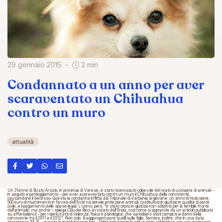
29 gennaio 2015
2 min
Condannato a un anno per aver
scaraventato un Chihuahua
contro un muro
attualità
Un 31enne di Busto Arsizio, in provincia di Varese, è stato riconosciuto colpevole del reato di uccisione di animali –
in seguito a patteggiamento – per aver scaraventato contro un muro il Chihuahua della convivente,
causandone il decesso. Questa la condanna inflitta dal Tribunale di Verbania al giovane: un anno di reclusione,
500 euro di risarcimento in favore dell’Ente nazionale protezione animali, costituitosi in giudizio in qualità di parte
civile, e il pagamento delle spese legali. L’uomo, però, “è stato citato in giudizio non soltanto per la terribile morte
dell’animale, ma anche – spiega Claudia Ricci, avvocato dell’Enpa, così come si apprende da un articolo pubblicato
su affaritaliani.it – per i ripetuti atti di violenza, fisica e psicologica, che sarebbero stati compiuti ai danni della
convivente tra il 2011 e il 2012”. Non solo. Si aggiungono pure quelli sulla figlia. Sembra, inoltre, che in una data