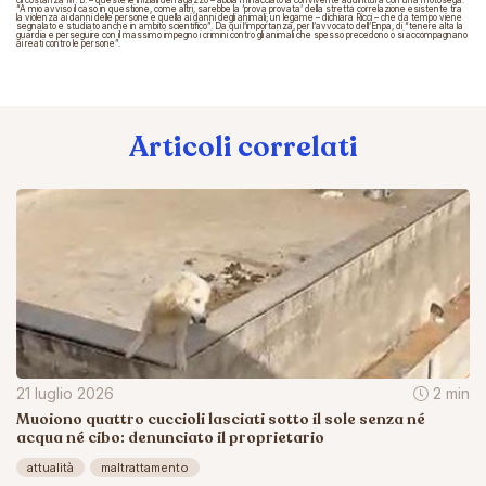
circostanza M. B. – queste le iniziali del ragazzo – abbia minacciato la convivente addirittura con una motosega.
“A mio avviso il caso in questione, come altri, sarebbe la ‘prova provata’ della stretta correlazione esistente tra
la violenza ai danni delle persone e quella ai danni degli animali; un legame – dichiara Ricci – che da tempo viene
segnalato e studiato anche in ambito scientifico”. Da qui l’importanza, per l’avvocato dell’Enpa, di “tenere alta la
guardia e perseguire con il massimo impegno i crimini contro gli animali che spesso precedono o si accompagnano
ai reati contro le persone”.
Articoli correlati
21 luglio 2026
2 min
Muoiono quattro cuccioli lasciati sotto il sole senza né
acqua né cibo: denunciato il proprietario
attualità
maltrattamento