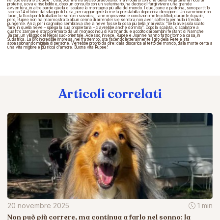
lì al suo destino crudele”. Così, Joanne ha deciso di adottarlo: l’ha rifocillato con una dieta vegetariana ricca di
proteine, uova e riso bollito e, dopo un consulto con un veterinario, ha deciso di fargli vivere una grande
avventura, in altre parole quella di scalare la montagna più alta del mondo. I due, cane e padrona, sono partiti lo
scorso 14 ottobre dal villaggio di Lukla, per raggiungere la meta prestabilita dopo circa dieci giorni. Un cammino non
facile, fatto di ponti traballanti e sentieri scivolosi, frane improvvise e condizioni meteo difficili, durante il quale,
però, Rupee non ha mai mostrato alcun cenno di arrendersi e sembra non aver sofferto per nulla il freddo
pungente. Anzi, per il cagnolino sembrava che la neve fosse la cosa più bella mai vista: “Se lo avessi lasciato
fare, in quella neve – spiega la sua proprietaria – ci avrebbe anche dormito”. Dopo la scalata, lo scalatore a
quattro zampe è stato premiato da un monaco indù di Katmandu e accolto dai bambini festanti di Namche
Bazar, un villaggio del Nepal sud-orientale. Adesso, invece, Rupee e Joanne hanno fatto ritorno a casa, in
Sudafrica. La loro incredibile impresa, nel frattempo, sta facendo letteralmente il giro della Rete e sta
appassionando migliaia di persone. Verrebbe proprio da dire: dalla discarica al tetto del mondo, dalla morte certa a
una vita migliore e più ricca d’amore. Buona vita Rupee!
Articoli correlati
20 novembre 2025
1 min
Non può più correre, ma continua a farlo nel sonno: la