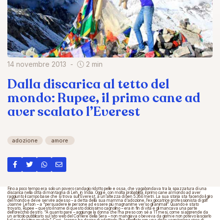
14 novembre 2013
2 min
Dalla discarica al tetto del
mondo: Rupee, il primo cane ad
aver scalato l’Everest
adozione
amore
Fino a poco tempo era solo un povero randagio ridotto pelle e ossa, che vagabondava tra la spazzatura di una
discarica nella città di montagna di Leh, in India. Oggi è, con molta probabilità, il primo cane al mondo ad aver
raggiunto il campo base che si trova sull’Everest, a un’altezza di ben 5.364 metri. La sua storia sta facendo il giro
del mondo e deve servire adesso – a detta della sua mamma d’adozione, l’ex giocatrice professionista di golf
Joanne Lefson – a “persuadere le persone ad essere più magnanime verso gli animali”. Quando è stato
trovato, Rupee – questo il nome di questo dolcissimo cagnolino – era in fin di vita e gli mancava una parte
dell’orecchio destro. “A quanto pare – aggiunge la donna che l’ha preso con sé a 11 mesi, come si apprende da
un articolo pubblicato sul sito web del Corriere della Sera – non mangiava o beveva da giorni e non potevo lasciarlo