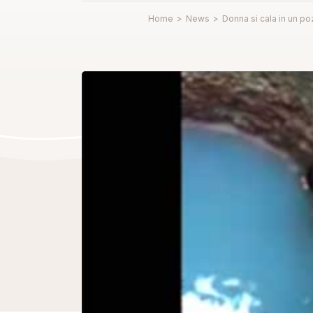
Home
>
News
>
Donna si cala in un po