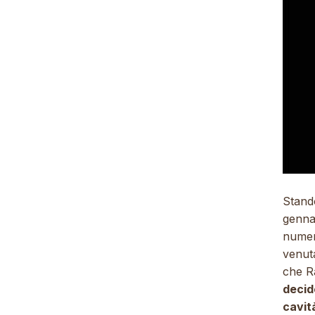
Stand
gennai
numero
venut
che Ra
decid
cavit