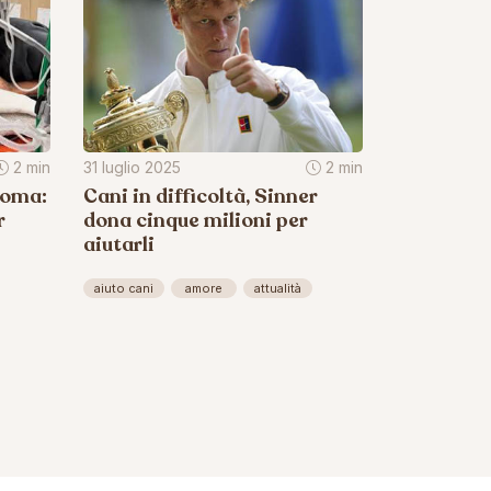
2 min
31 luglio 2025
2 min
coma:
Cani in difficoltà, Sinner
r
dona cinque milioni per
aiutarli
aiuto cani
amore
attualità