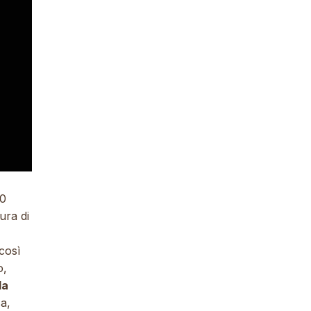
30
ura di
così
o,
la
a,