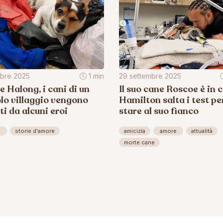
obre 2025
1 min
29 settembre 2025
e Halong, i cani di un
Il suo cane Roscoe è in 
lo villaggio vengono
Hamilton salta i test pe
ti da alcuni eroi
stare al suo fianco
e
storie d'amore
amicizia
amore
attualità
morte cane