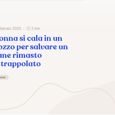
ebbraio 2020
2 min
onna si cala in un
ozzo per salvare un
ane rimasto
ntrappolato
more