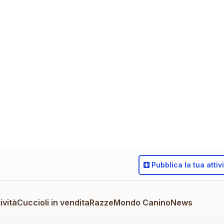
Pubblica
la tua attiv
ività
Cuccioli in vendita
Razze
Mondo Canino
News