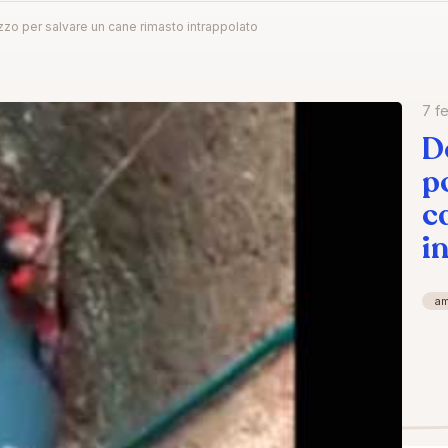
zzo per salvare un cane rimasto intrappolato
7 f
D
p
c
i
a