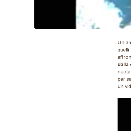
Un amo
quelli
affron
dalla
nuotar
per sa
un vid