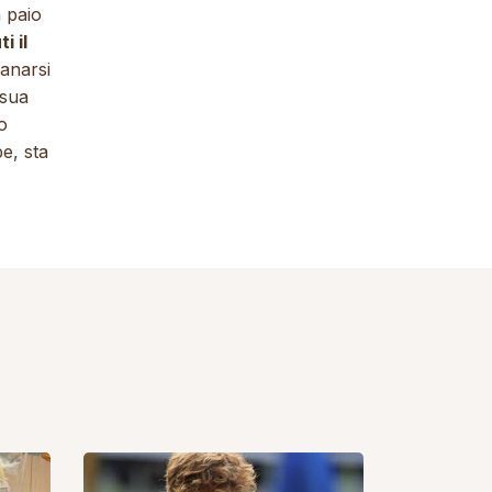
n paio
i il
tanarsi
 sua
o
e, sta