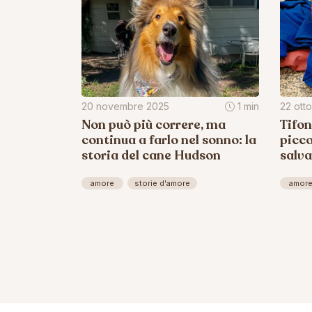
20 novembre 2025
1 min
22 ott
Non può più correre, ma
Tifon
continua a farlo nel sonno: la
picco
storia del cane Hudson
salva
amore
storie d'amore
amor