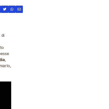
 di
tto
pesse
dia
,
niarlo,