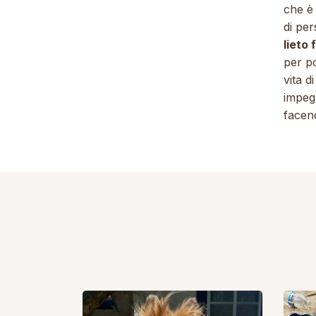
che è 
di pe
lieto 
per po
vita d
impegn
facend