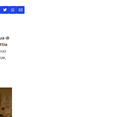
ua di
ttia
 suo
due,