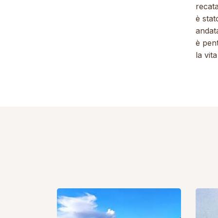
recat
è sta
andata
è pen
la vit