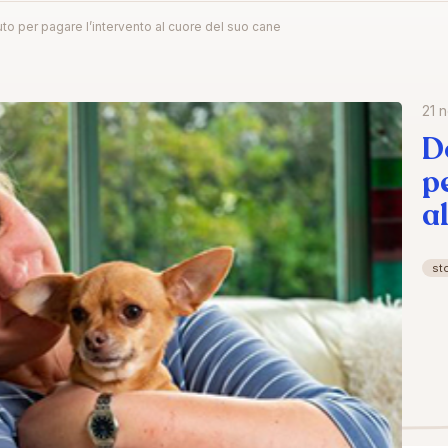
to per pagare l’intervento al cuore del suo cane
21 
D
p
a
sto