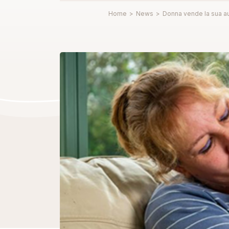
Home
>
News
>
Donna vende la sua au