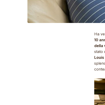
Ha ve
10 an
della
stato 
Louis
splend
contea