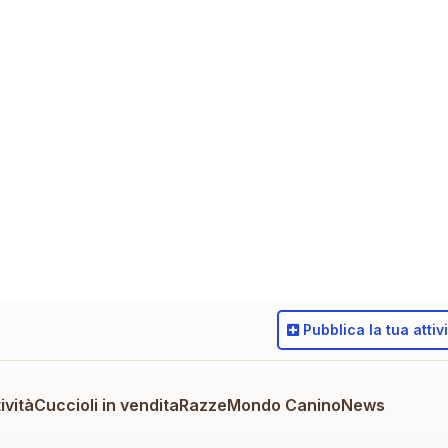
Pubblica
la tua attiv
ività
Cuccioli in vendita
Razze
Mondo Canino
News