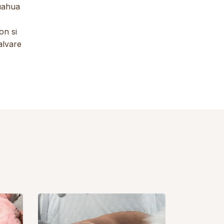
huahua
on si
alvare