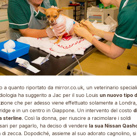
o a quanto riportato da
mirror.co.uk
, un veterinario special
diologia ha suggerito a Jac per il suo Louis
un nuovo tipo d
az
ione che per adesso viene effettuato solamente a Londra,
idge e in un centro in Giappone. Un intervento del costo
d
a sterline
. Così la donna, per riuscire a racimolare i soldi
sari per pagarlo, ha deciso di vendere
la sua Nissan Qash
 di zecca. Dopodiché, assieme al suo adorato cagnolino, si