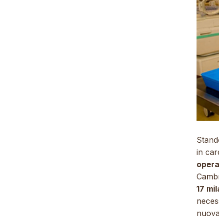
Stand
in car
oper
Cambr
17 mil
neces
nuova