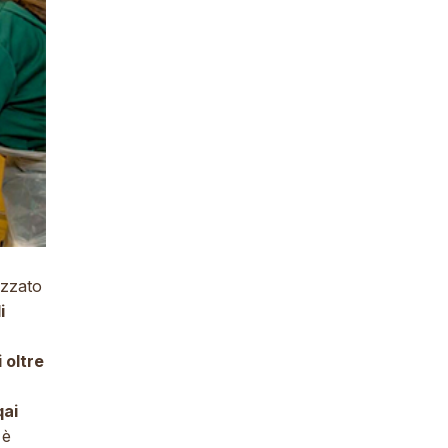
izzato
i
i oltre
qai
 è