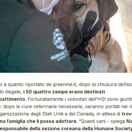
o a quanto riportato da
greenme.it
, dopo la chiusura dell’ex
o illegale,
i 50 quattro zampe erano destinati
bbattimento
. Fortunatamente i volontari dell’HSI sono giunti
 dopo le cure veterinarie necessarie, saranno portati nei ri
rganizzazione degli Stati Uniti e del Canada, in attesa di
trov
una famiglia che li possa adottare
.
“Questi cani
– spiega
N
responsabile della sezione coreana della Humane Societ