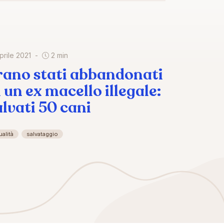
prile 2021
2 min
rano stati abbandonati
n un ex macello illegale:
alvati 50 cani
ualità
salvataggio