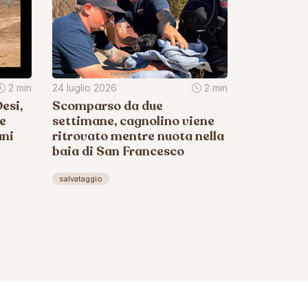
2 min
24 luglio 2026
2 min
esi,
Scomparso da due
 e
settimane, cagnolino viene
ani
ritrovato mentre nuota nella
baia di San Francesco
salvataggio