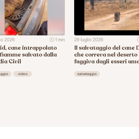
lio 2026
1 min
29 luglio 2026
d, cane intrappolato
Il salvataggio del cane D
 fiamme salvato dalla
che correva nel deserto
ia Civil
fuggiva dagli esseri um
aggio
video
salvataggio