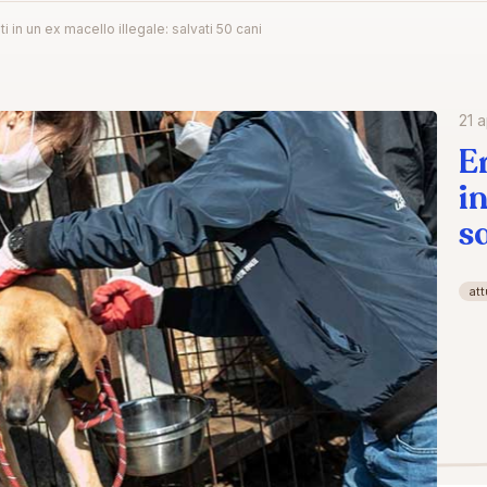
 in un ex macello illegale: salvati 50 cani
21 a
E
i
s
att