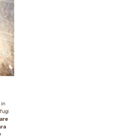
 in
fugi
are
ara
y