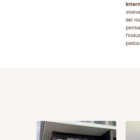
Inter
viveva
del ma
pensa
l’indu
pietos