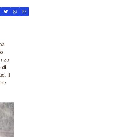
 ma
so
enza
 di
d. Il
one