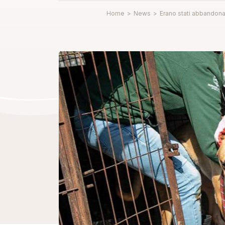
Home
>
News
>
Erano stati abbandonati