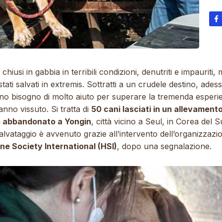
chiusi in gabbia in terribili condizioni, denutriti e impauriti,
tati salvati in extremis. Sottratti a un crudele destino, ades
no bisogno di molto aiuto per superare la tremenda esperi
nno vissuto. Si tratta di
50 cani lasciati in un allevamento
 abbandonato a Yongin
, città vicino a Seul, in Corea del Su
alvataggio è avvenuto grazie all’intervento
dell’organizzazi
e Society International (HSI)
, dopo una segnalazione.