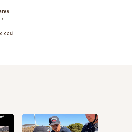
’area
ta
ne così