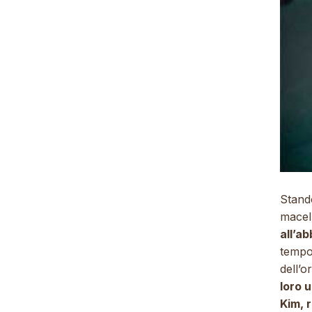
Stand
macell
all’a
tempo:
dell’o
loro 
Kim, 