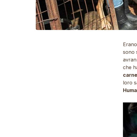
Erano 
sono s
avran
che ha
carne
loro s
Human