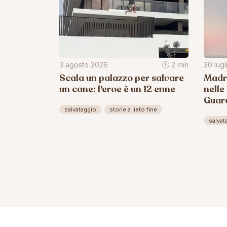
3 agosto 2026
2 min
30 lug
Scala un palazzo per salvare
Madri
un cane: l'eroe è un 12 enne
nelle
Guard
salvataggio
storie a lieto fine
salvat