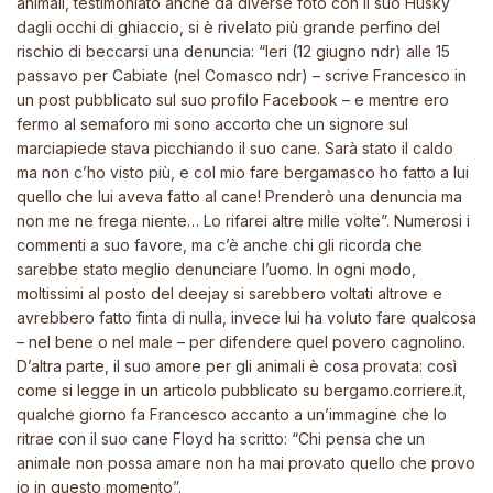
animali, testimoniato anche da diverse foto con il suo Husky
dagli occhi di ghiaccio, si è rivelato più grande perfino del
rischio di beccarsi una denuncia: “Ieri (12 giugno
ndr
) alle 15
passavo per Cabiate (nel Comasco
ndr
) – scrive Francesco in
un post pubblicato sul suo profilo Facebook – e mentre ero
fermo al semaforo mi sono accorto che un signore sul
marciapiede stava picchiando il suo cane. Sarà stato il caldo
ma non c’ho visto più, e col mio fare bergamasco ho fatto a lui
quello che lui aveva fatto al cane! Prenderò una denuncia ma
non me ne frega niente… Lo rifarei altre mille volte”. Numerosi i
commenti a suo favore, ma c’è anche chi gli ricorda che
sarebbe stato meglio denunciare l’uomo. In ogni modo,
moltissimi al posto del deejay si sarebbero voltati altrove e
avrebbero fatto finta di nulla, invece lui ha voluto fare qualcosa
– nel bene o nel male – per difendere quel povero cagnolino.
D’altra parte, il suo amore per gli animali è cosa provata: così
come si legge in un articolo pubblicato su bergamo.corriere.it,
qualche giorno fa Francesco accanto a un’immagine che lo
ritrae con il suo cane Floyd ha scritto: “Chi pensa che un
animale non possa amare non ha mai provato quello che provo
io in questo momento”.