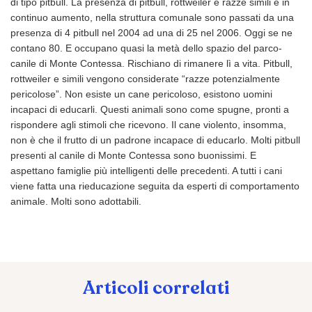
di tipo pitbull. La presenza di pitbull, rottweiler e razze simili è in
continuo aumento, nella struttura comunale sono passati da una
presenza di 4 pitbull nel 2004 ad una di 25 nel 2006. Oggi se ne
contano 80. E occupano quasi la metà dello spazio del parco-
canile di Monte Contessa. Rischiano di rimanere lì a vita. Pitbull,
rottweiler e simili vengono considerate “razze potenzialmente
pericolose”. Non esiste un cane pericoloso, esistono uomini
incapaci di educarli. Questi animali sono come spugne, pronti a
rispondere agli stimoli che ricevono. Il cane violento, insomma,
non è che il frutto di un padrone incapace di educarlo.
Molti pitbull
presenti al canile di Monte Contessa sono buonissimi. E
aspettano famiglie più intelligenti delle precedenti. A tutti i cani
viene fatta una rieducazione seguita da esperti di comportamento
animale. Molti sono adottabili.
Articoli correlati