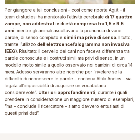
Per giungere a tali conclusioni – così come riporta
Agi.it
– il
team di studiosi ha monitorato l’attività cerebrale
di 17 quattro
zampe, non addestrati e di età compresa tra 1,5 e 9,5
anni
, mentre gli animali ascoltavano la pronuncia di varie
parole, di senso compiuto e
simili ma prive di senso
. Il tutto,
tramite l’utilizzo
dell’elettroencefalogramma non invasiva
(EEG)
. Risultato: il cervello dei cani non faceva differenza tra
parole conosciute e i costrutti simili ma privi di senso, in un
modello molto simile a quello osservato nei bambini di circa 14
mesi. Adesso serviranno altre ricerche per
“rivelare se la
difficoltà di riconoscere le parole
– continua Attila Andics –
sia
legata all’impossibilità di acquisire un vocabolario
considerevole”.
Ulteriori approfondimenti
, durante i quali
prendere in considerazione un maggiore numero di esemplari,
“ma –
conclude il ricercatore
– siamo davvero entusiasti di
questi primi dati”.