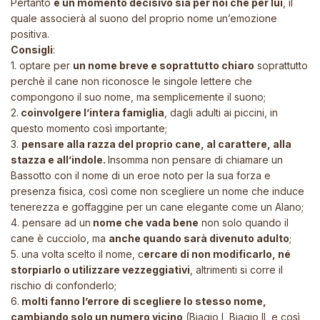
Pertanto
è un momento decisivo sia per noi che per lui
, il
quale associerà al suono del proprio nome un’emozione
positiva.
Consigli
:
1. optare per
un nome breve e soprattutto chiaro
soprattutto
perchè il cane non riconosce le singole lettere che
compongono il suo nome, ma semplicemente il suono;
2.
coinvolgere l’intera famiglia
, dagli adulti ai piccini, in
questo momento così importante;
3.
pensare alla razza del proprio cane, al carattere, alla
stazza e all’indole.
Insomma non pensare di chiamare un
Bassotto
con il nome di un eroe noto per la sua forza e
presenza fisica, così come non scegliere un nome che induce
tenerezza e goffaggine per un cane elegante come un Alano;
4. pensare ad un
nome che vada bene
non solo quando il
cane è cucciolo, ma
anche quando sarà divenuto adulto
;
5. u
na volta scelto il nome, c
ercare di non modificarlo, né
storpiarlo o utilizzare vezzeggiativi
, altrimenti si corre il
rischio di confonderlo;
6.
molti fanno l’errore di scegliere lo stesso nome,
cambiando solo un numero vicino
(Biagio I, Biagio II, e così