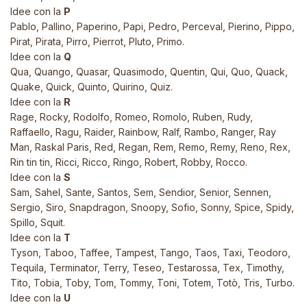
Idee con la
P
Pablo, Pallino, Paperino, Papi, Pedro, Perceval, Pierino, Pippo,
Pirat, Pirata, Pirro, Pierrot, Pluto, Primo.
Idee con la
Q
Qua, Quango, Quasar, Quasimodo, Quentin, Qui, Quo, Quack,
Quake, Quick, Quinto, Quirino, Quiz.
Idee con la
R
Rage, Rocky, Rodolfo, Romeo, Romolo, Ruben, Rudy,
Raffaello, Ragu, Raider, Rainbow, Ralf, Rambo, Ranger, Ray
Man, Raskal Paris, Red, Regan, Rem, Remo, Remy, Reno, Rex,
Rin tin tin, Ricci, Ricco, Ringo, Robert, Robby, Rocco.
Idee con la
S
Sam, Sahel, Sante, Santos, Sem, Sendior, Senior, Sennen,
Sergio, Siro, Snapdragon, Snoopy, Sofio, Sonny, Spice, Spidy,
Spillo, Squit.
Idee con la
T
Tyson, Taboo, Taffee, Tampest, Tango, Taos, Taxi, Teodoro,
Tequila, Terminator, Terry, Teseo, Testarossa, Tex, Timothy,
Tito, Tobia, Toby, Tom, Tommy, Toni, Totem, Totò, Tris, Turbo.
Idee con la
U