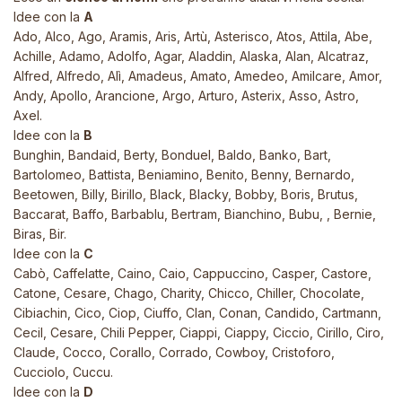
Idee con la
A
Ado, Alco, Ago, Aramis, Aris, Artù, Asterisco, Atos, Attila, Abe,
Achille, Adamo, Adolfo, Agar, Aladdin, Alaska, Alan, Alcatraz,
Alfred, Alfredo, Alì, Amadeus, Amato, Amedeo, Amilcare, Amor,
Andy, Apollo, Arancione, Argo, Arturo, Asterix, Asso, Astro,
Axel.
Idee con la
B
Bunghin, Bandaid, Berty, Bonduel, Baldo, Banko, Bart,
Bartolomeo, Battista, Beniamino, Benito, Benny, Bernardo,
Beetowen, Billy, Birillo, Black, Blacky, Bobby, Boris, Brutus,
Baccarat, Baffo, Barbablu, Bertram, Bianchino, Bubu, , Bernie,
Biras, Bir.
Idee con la
C
Cabò, Caffelatte, Caino, Caio, Cappuccino, Casper, Castore,
Catone, Cesare, Chago, Charity, Chicco, Chiller, Chocolate,
Cibiachin, Cico, Ciop, Ciuffo, Clan, Conan, Candido, Cartmann,
Cecil, Cesare, Chili Pepper, Ciappi, Ciappy, Ciccio, Cirillo, Ciro,
Claude, Cocco, Corallo, Corrado, Cowboy, Cristoforo,
Cucciolo, Cuccu.
Idee con la
D