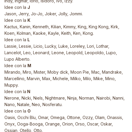
Indy, Ingmar, Iorio, Isidoro, Ivo, Izzy.
Idee con la
J
Jason, Jerry, Jo-Jo, Joker, Jolly, Jommi.
Idee con la
K
Kactus, Kanin, Kenneth, Kilian, Kimmy, King, King Kong, Kirk,
Koen, Kolman, Kaoke, Kayle, Keith, Ken, Kong.
Idee con la
L
Lassie, Lessie, Licio, Lucky, Luke, Loreley, Lori, Lothar,
Lancelot, Leo, Leonard, Leone, Leopold, Leopoldo, Lupo,
Lupo
Alberto.
Idee con la
M
Mirando, Miro, Mister, Moby dick, Moon Pie, Mac, Mandrake,
Marcellino, Marvin, Max, Michele, Milko, Milo, Mike, Mino,
Muppy.
Idee con la
N
Nerone, Nicki, Niels, Nightmare, Ninja, Norman, Nairobi, Nanni,
Nano, Natale, Neo, Nosferatu.
Idee con la
O
Oasis, Occhi Blu, Omar, Omega, Ottone, Ozzy, Olam, Onassis,
Onyx, Ooga-Booga, Orange, Orion, Orso, Oscar, Oskar,
Ossian, Otello, Otto.