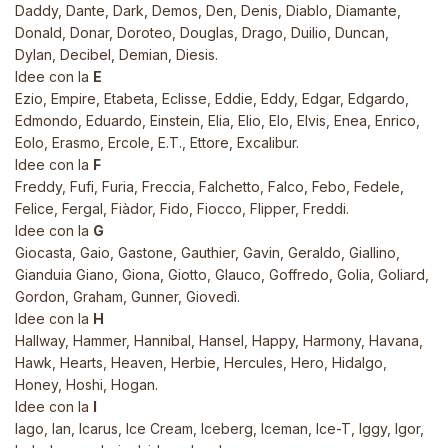
Daddy, Dante, Dark, Demos, Den, Denis, Diablo, Diamante,
Donald, Donar, Doroteo, Douglas, Drago, Duilio, Duncan,
Dylan, Decibel, Demian, Diesis.
Idee con la
E
Ezio, Empire, Etabeta, Eclisse, Eddie, Eddy, Edgar, Edgardo,
Edmondo, Eduardo, Einstein, Elia, Elio, Elo, Elvis, Enea, Enrico,
Eolo, Erasmo, Ercole, E.T., Ettore, Excalibur.
Idee con la
F
Freddy, Fufi, Furia, Freccia, Falchetto, Falco, Febo, Fedele,
Felice, Fergal, Fiàdor, Fido, Fiocco, Flipper, Freddi.
Idee con la
G
Giocasta, Gaio, Gastone, Gauthier, Gavin, Geraldo, Giallino,
Gianduia Giano, Giona, Giotto, Glauco, Goffredo, Golia, Goliard,
Gordon, Graham, Gunner, Giovedì.
Idee con la
H
Hallway, Hammer, Hannibal, Hansel, Happy, Harmony, Havana,
Hawk, Hearts, Heaven, Herbie, Hercules, Hero, Hidalgo,
Honey, Hoshi, Hogan.
Idee con la
I
Iago, Ian, Icarus, Ice Cream, Iceberg, Iceman, Ice-T, Iggy, Igor,