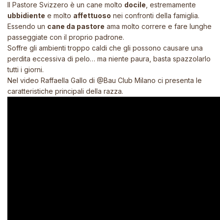
Il Pastore Svizzero è un cane molto
docile
, estremamente
ubbidiente
e molto
affettuoso
nei confronti della famiglia.
Essendo un
cane da pastore
ama molto correre e fare lunghe
passeggiate con il proprio padrone.
Soffre gli ambienti troppo caldi che gli possono causare una
perdita eccessiva di pelo… ma niente paura, basta spazzolarlo
tutti i giorni.
Nel video Raffaella Gallo di @Bau Club Milano ci presenta le
caratteristiche principali della razza.