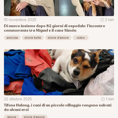
10 novembre 2025
2 min
Di nuovo insieme dopo 82 giorni di ospedale: l'incontro
commovente tra Miguel e il cane Simón
amicizia
storie belle
storie d'amore
video
22 ottobre 2025
1 min
Tifone Halong, i cani di un piccolo villaggio vengono salvati
da alcuni eroi
amore
storie d'amore