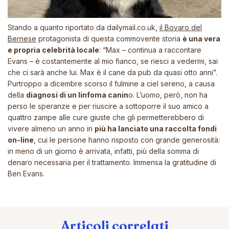
Stando a quanto riportato da
dailymail.co.uk
,
il Bovaro del
Bernese
protagonista di questa commovente storia
è una vera
e propria celebrità locale
:
“Max –
continua a raccontare
Evans
– è costantemente al mio fianco, se riesci a vedermi, sai
che ci sarà anche lui. Max è il cane da pub da quasi otto anni”
.
Purtroppo a dicembre scorso il fulmine a ciel sereno, a causa
della
diagnosi di un linfoma canin
o. L’uomo, però, non ha
perso le speranze e per riuscire a sottoporre il suo amico a
quattro zampe alle cure giuste che gli permetterebbero di
vivere almeno un anno in
più ha lanciato una raccolta fondi
on-line
, cui le persone hanno risposto con grande generosità:
in meno di un giorno è arrivata, infatti, più della somma di
denaro necessaria per il trattamento. Immensa la gratitudine di
Ben Evans.
Articoli correlati