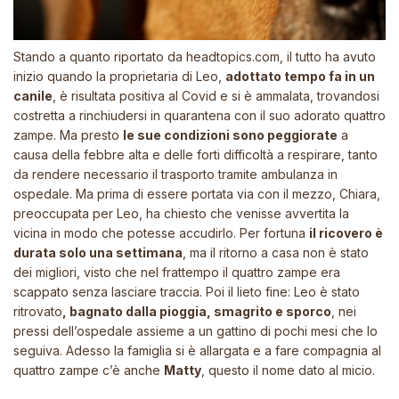
Stando a quanto riportato da
headtopics.com
, il tutto ha avuto
inizio quando la proprietaria di Leo,
adottato tempo fa in un
canile
, è risultata positiva al Covid e si è ammalata, trovandosi
costretta a rinchiudersi in quarantena con il suo adorato quattro
zampe. Ma presto
le sue condizioni sono peggiorate
a
causa della febbre alta e delle forti difficoltà a respirare, tanto
da rendere necessario il trasporto tramite ambulanza in
ospedale. Ma prima di essere portata via con il mezzo, Chiara,
preoccupata per Leo, ha chiesto che venisse avvertita la
vicina in modo che potesse accudirlo. Per fortuna
il ricovero è
durata solo una settimana
, ma il ritorno a casa non è stato
dei migliori, visto che nel frattempo il quattro zampe era
scappato senza lasciare traccia. Poi il lieto fine: Leo è stato
ritrovato
, bagnato dalla pioggia, smagrito e sporco
, nei
pressi dell’ospedale assieme a un gattino di pochi mesi che lo
seguiva. Adesso la famiglia si è allargata e a fare compagnia al
quattro zampe c’è anche
Matty
, questo il nome dato al micio.