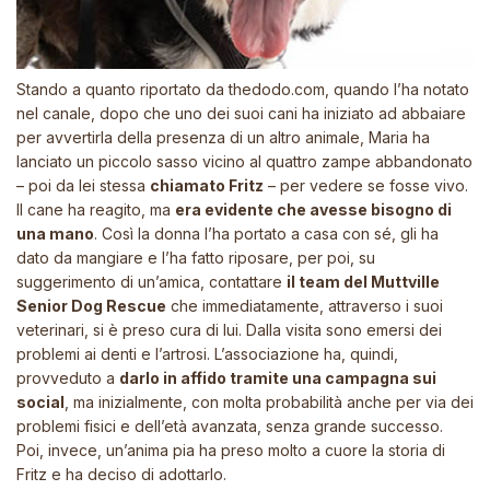
Stando a quanto riportato da
thedodo.com
, quando l’ha notato
nel canale, dopo che uno dei suoi cani ha iniziato ad abbaiare
per avvertirla della presenza di un altro animale, Maria ha
lanciato un piccolo sasso vicino al quattro zampe abbandonato
– poi da lei stessa
chiamato Fritz
– per vedere se fosse vivo.
Il cane ha reagito, ma
era evidente che avesse bisogno di
una mano
. Così la donna l’ha portato a casa con sé, gli ha
dato da mangiare e l’ha fatto riposare, per poi, su
suggerimento di un’amica, contattare
il team del Muttville
Senior Dog Rescue
che immediatamente, attraverso i suoi
veterinari, si è preso cura di lui. Dalla visita sono emersi dei
problemi ai denti e l’artrosi. L’associazione ha, quindi,
provveduto a
darlo in affido tramite una campagna sui
social
, ma inizialmente, con molta probabilità anche per via dei
problemi fisici e dell’età avanzata, senza grande successo.
Poi, invece, un’anima pia ha preso molto a cuore la storia di
Fritz e ha deciso di adottarlo.