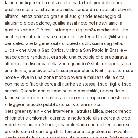
fame e indigenza. La notizia, che ha fatto il giro del mondo
qualche mese fa, sta ancora rimbalzando da un social network
all’altro, emozionando grazie al suo grande messaggio di
altruismo e devozione, qualità assai note nei nostri amici a
quattro zampe. C’è chi – si legge su tgcom24.mediaset.it – ha
anche pensato di creare un profilo Twitter ad hoc (@lilisdog)
per celebrare la generosità di questa dolcissima cagnetta.
Lilica – che vive a Sao Carlos, vicino a San Paolo in Brasile –
nasce come randagia, era solo una cucciola che si aggirava
attorno alla discarica della zona quando è stata recuperata da
una donna, poi diventata la sua proprietaria. Neil – questo il suo
nome – vive in una zona molto povera e malsana della città,
con molte difficoltà cerca di nutrire se stessa, i suoi figli e i suoi
animali. Quando non ci sono soldi e possibilità, i morsi della
fame si fanno sentire ancora di più ed è proprio in questi casi –
si legge in articolo pubblicato sul sito animalista
pets.greenstyle.it – che interviene l’altruista Lilica, percorrendo
chilometri e chilometri durante la notte solo alla ricerca di cibo.
A darle una mano è Lucia, una volontaria che da trenta anni si
prende cura di cani e gatti: la temeraria cagnolona si avventura