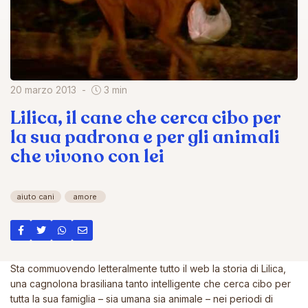
20 marzo 2013
3 min
Lilica, il cane che cerca cibo per
la sua padrona e per gli animali
che vivono con lei
aiuto cani
amore
Sta commuovendo letteralmente tutto il web la storia di Lilica,
una cagnolona brasiliana tanto intelligente che cerca cibo per
tutta la sua famiglia – sia umana sia animale – nei periodi di