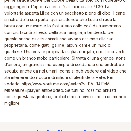
per le strade buie e pericolose della città solo con l’obiettivo di
raggiungerla. L’appuntamento è all’incirca alle 21.30. La
volontaria aspetta Lilica con un sacchetto pieno di cibo. Il cane
si nutre della sua parte, quindi attende che Lucia chiuda la
busta con un nastro e lo fissi al suo collo così da trasportarlo
con più facilità al resto della sua famiglia, intendendo per
questa anche gli altri animali che vivono assieme alla sua
proprietaria, come gatti, galline, alcuni cani e un mulo di
quartiere. Una vera e propria famiglia allargata, che Lilica vede
come un branco molto particolare. Si tratta di una grande storia
d’amore, un grandissimo esempio di solidarietà che andrebbe
seguito anche da noi umani, come si può vedere dal video che
sta intenerendo il cuore di milioni di utenti della Rete. Per
vederlo:
http://www.youtube.com/watch?v=PVU1AIFeM-
M&feature=player_embedded
. Se tutti noi fossimo altruisti
come questa cagnolona, probabilmente vivremmo in un mondo
migliore.