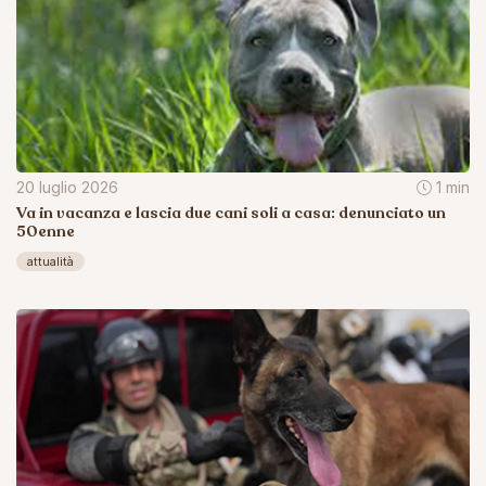
20 luglio 2026
1 min
Va in vacanza e lascia due cani soli a casa: denunciato un
50enne
attualità