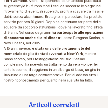
Torri Gemelle
. Allora – si apprende da un articolo pubblicato
su greenstyle.it – furono molti i cani da soccorso impiegati nel
ritrovamento di eventuali superstiti, pronti a scavare tra massi e
detriti senza alcun timore. Bretagne, in particolare, ha prestato
servizio per ben 10 giorni. Dopo ha continuato far parte delle
squadre da soccorso statunitensi, dove ha lavorato fino all’età
di 9 anni. Nel corso degli anni
ha partecipato alle operazioni
di soccorso anche di altri disastri
, come l’uragano Katrina, a
New Orleans, nel 2005.
A 15 anni, invece
, è stata una delle protagoniste del
memoriale degli attentati avvenuti a New York
, mentre
l’anno scorso, per i festeggiamenti del suo 16esimo
compleanno, ha ricevuto un trattamento da vera vip: per lei
tante leccornie, il soggiorno in un albergo di lusso, un giro in
limousine e una targa commemorativa. Per lei adesso tutto il
nostro riconoscimento per quanto nella sua vita ha fatto.
Articoli correlati