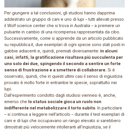
Per giungere a tal conclusioni, gli studiosi hanno dapprima
addestrato un gruppo di cani e uno di lupi – tutti allevati presso
il Wolf science center che si trova in Australia – a premere un
pulsante in cambio di una ricompensa rappresentata da cibo.
Successivamente, come si apprende da un articolo pubblicato
su repubblica.it, due esemplari di ogni specie sono stati posti in
gabbie adiacenti e, quindi, premiati diversamente:
in alcuni
casi, infatti, la gratificazione risultava più succulenta per
uno solo dei due, spingendo il secondo a sentire un forte
senso di frustrazione e a smettere di collaborare.
Si è
osservato, quindi, che in questi ultimi casi il senso di ingiustizia
provato è molto forte in entrambe le specie, soprattutto nei
lupi.
Dall’esperimento condotto dagli studiosi viennesi è, anche,
emerso che
lo status sociale gioca un ruolo non
indifferente nel metabolizzare il torto subito
. In particolare
– si continua a leggere nell’articolo – durante il test esemplari di
cani e di lupi che occupavano un rango elevato si sarebbero
dimostrati più velocemente intolleranti all’ingiustizia, se il