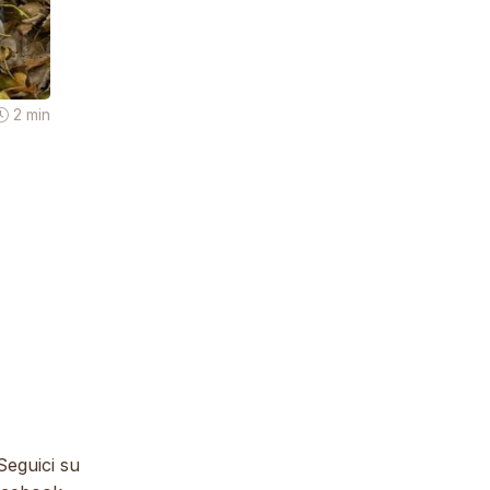
2 min
eguici su