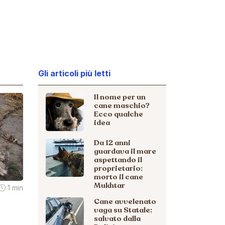
Gli articoli più letti
Il nome per un
cane maschio?
Ecco qualche
idea
Da 12 anni
guardava il mare
aspettando il
proprietario:
morto il cane
Mukhtar
1 min
Cane avvelenato
vaga su Statale:
salvato dalla