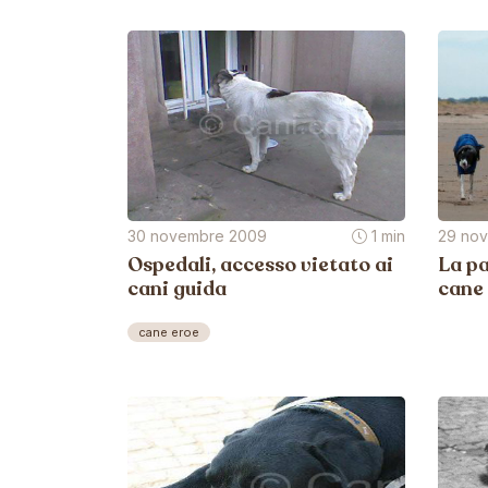
30 novembre 2009
1 min
29 no
Ospedali, accesso vietato ai
La pa
cani guida
cane
cane eroe