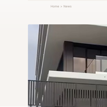
Home
>
News