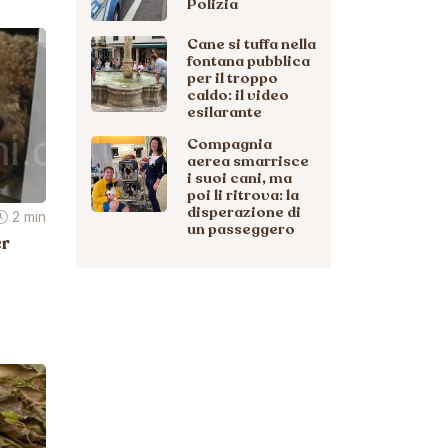
Polizia
Cane si tuffa nella
fontana pubblica
per il troppo
caldo: il video
esilarante
Compagnia
aerea smarrisce
i suoi cani, ma
poi li ritrova: la
disperazione di
2 min
un passeggero
er