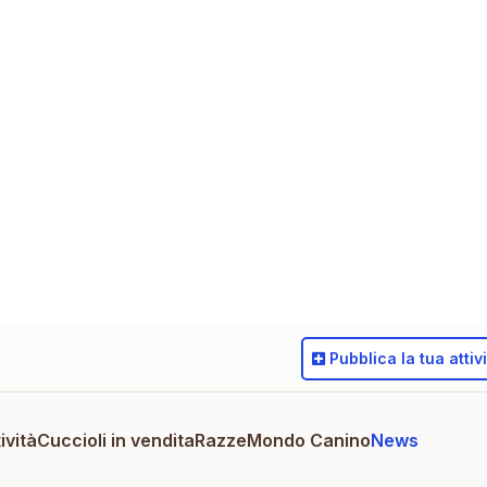
Pubblica
la tua attiv
ività
Cuccioli in vendita
Razze
Mondo Canino
News