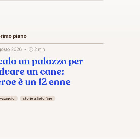
primo piano
gosto 2026
2 min
cala un palazzo per
alvare un cane:
'eroe è un 12 enne
lvataggio
storie a lieto fine