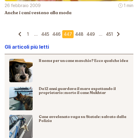
26 febbraio 2009
1 min
Anche i cani vestono alla moda
1
…
445
446
447
448
449
…
451
Gli articoli più letti
Il nome per un cane maschio? Ecco qualche idea
Da 12 anni guardava il mare aspettando il
proprietario: morto il cane Mukhtar
Cane avvelenato vaga su Statale: salvato dalla
Polizia