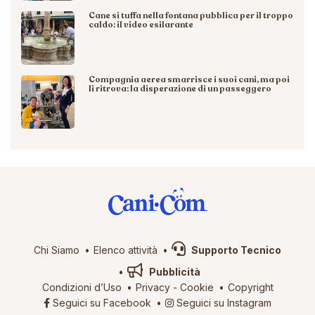
Cane si tuffa nella fontana pubblica per il troppo
caldo: il video esilarante
Compagnia aerea smarrisce i suoi cani, ma poi
li ritrova: la disperazione di un passeggero
Chi Siamo
Elenco attività
Supporto Tecnico
Pubblicità
Condizioni d’Uso
Privacy
-
Cookie
Copyright
Seguici su Facebook
Seguici su Instagram