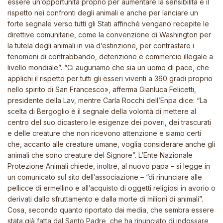
essere un’opportunità proprio per aumentare la sensibilità e il
rispetto nei confronti degli animali e anche per lanciare un
forte segnale verso tutti gli Stati affinché vengano recepite le
direttive comunitarie, come la convenzione di Washington per
la tutela degli animali in via d’estinzione, per contrastare i
fenomeni di contrabbando, detenzione e commercio illegale a
livello mondiale”. “Ci auguriamo che sia un uomo di pace, che
applichi il rispetto per tutti gli esseri viventi a 360 gradi proprio
nello spirito di San Francesco», afferma Gianluca Felicetti,
presidente della Lav, mentre Carla Rocchi dell’Enpa dice: “La
scelta di Bergoglio è il segnale della volontà di mettere al
centro del suo dicastero le esigenze dei poveri, dei trascurati
e delle creature che non ricevono attenzione e siamo certi
che, accanto alle creature umane, voglia considerare anche gli
animali che sono creature del Signore”. L’Ente Nazionale
Protezione Animali chiede, inoltre, al nuovo papa – si legge in
un comunicato sul sito dell’associazione – “di rinunciare alle
pellicce di ermellino e all’acquisto di oggetti religiosi in avorio o
derivati dallo sfruttamento e dalla morte di milioni di animali”.
Cosa, secondo quanto riportato dai media, che sembra essere
stata già fatta dal Santo Padre, che ha rinunciato di indossare