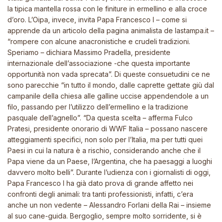
la tipica mantella rossa con le finiture in ermellino e alla croce
d’oro. L’Oipa, invece, invita Papa Francesco I – come si
apprende da un articolo della pagina animalista de lastampa.it –
“rompere con alcune anacronistiche e crudeli tradizioni.
Speriamo – dichiara Massimo Pradella, presidente
internazionale dell’associazione -che questa importante
opportunità non vada sprecata”. Di queste consuetudini ce ne
sono parecchie “in tutto il mondo, dalle caprette gettate giù dal
campanile della chiesa alle galline uccise appendendole a un
filo, passando per l’utilizzo dell’ermellino e la tradizione
pasquale dell’agnello”. “Da questa scelta – afferma Fulco
Pratesi, presidente onorario di WWF Italia – possano nascere
atteggiamenti specifici, non solo per l’Italia, ma per tutti quei
Paesi in cui la natura è a rischio, considerando anche che il
Papa viene da un Paese, l’Argentina, che ha paesaggi a luoghi
davvero molto belli”. Durante l’udienza con i giornalisti di oggi,
Papa Francesco I ha già dato prova di grande affetto nei
confronti degli animali: tra tanti professionisti, infatti, c’era
anche un non vedente – Alessandro Forlani della Rai – insieme
al suo cane-guida. Bergoglio, sempre molto sorridente, si è