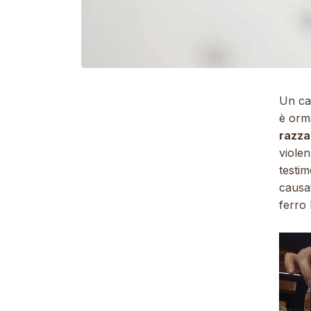
Un can
è orm
razza
violen
testim
causat
ferro 