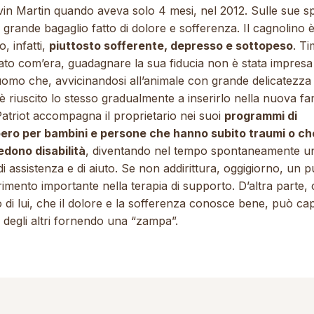
vin Martin quando aveva solo 4 mesi, nel 2012. Sulle sue sp
 grande bagaglio fatto di dolore e sofferenza. Il cagnolino è
o, infatti,
piuttosto sofferente, depresso e sottopeso
. Ti
ato com’era, guadagnare la sua fiducia non è stata impresa 
uomo che, avvicinandosi all’animale con grande delicatezza
è riuscito lo stesso gradualmente a inserirlo nella nuova fam
atriot accompagna il proprietario nei suoi
programmi di
ero per
bambini
e persone che hanno subito traumi o ch
edono disabilità
, diventando nel tempo spontaneamente u
i assistenza e di aiuto. Se non addirittura, oggigiorno, un 
erimento importante nella terapia di supporto. D’altra parte, 
 di lui, che il dolore e la sofferenza conosce bene, può cap
 degli altri fornendo una “zampa”.