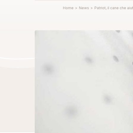
Home
>
News
>
Patriot, il cane che aiu