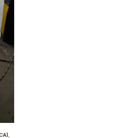
CA)
,