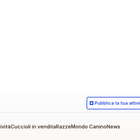
Pubblica
la tua attiv
ività
Cuccioli in vendita
Razze
Mondo Canino
News