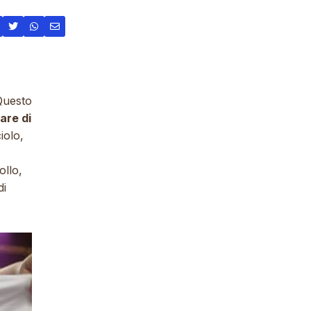
 Questo
are di
iolo,
ollo,
di