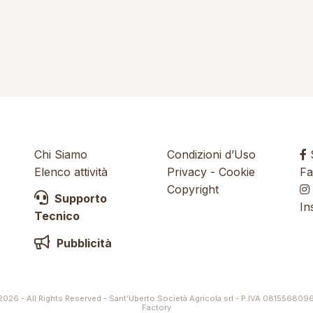
Chi Siamo
Condizioni d’Uso
S
Elenco attività
Privacy
-
Cookie
Fa
Copyright
Supporto
In
Tecnico
Pubblicità
026 - All Rights Reserved - Sant’Uberto Società Agricola srl - P.IVA 081556809
Factory