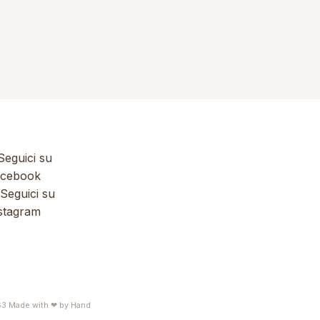
eguici su
cebook
Seguici su
stagram
63
Made with ❤ by
Hand