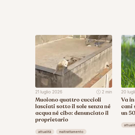
21 luglio 2026
2 min
20 lug
Muoiono quattro cuccioli
Va in
lasciati sotto il sole senza né
cani 
acqua né cibo: denunciato il
un 5
proprietario
attuali
attualità
maltrattamento