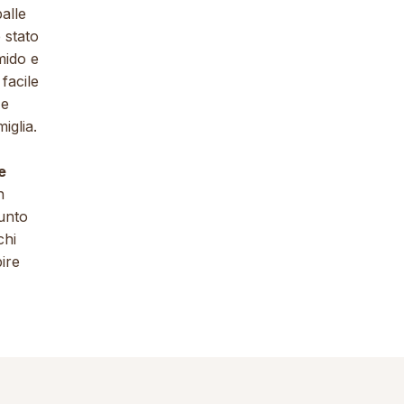
alle
 stato
mido e
facile
 e
iglia.
e
n
punto
chi
ire