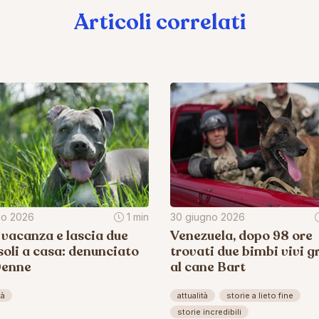
Articoli correlati
lio 2026
1 min
30 giugno 2026
 vacanza e lascia due
Venezuela, dopo 98 ore
soli a casa: denunciato
trovati due bimbi vivi g
0enne
al cane Bart
tà
attualità
storie a lieto fine
storie incredibili