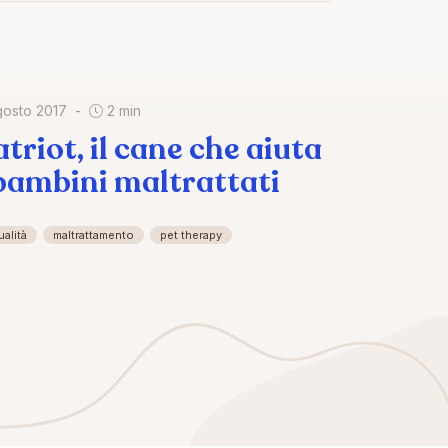
gosto 2017
2 min
atriot, il cane che aiuta
 bambini maltrattati
ualità
maltrattamento
pet therapy