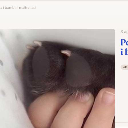
ta i bambini maltrattati
3 a
P
i
att