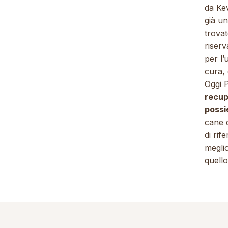
da Ke
già un
trovat
riserv
per l’
cura, 
Oggi P
recup
possi
cane d
di rif
meglio
quello