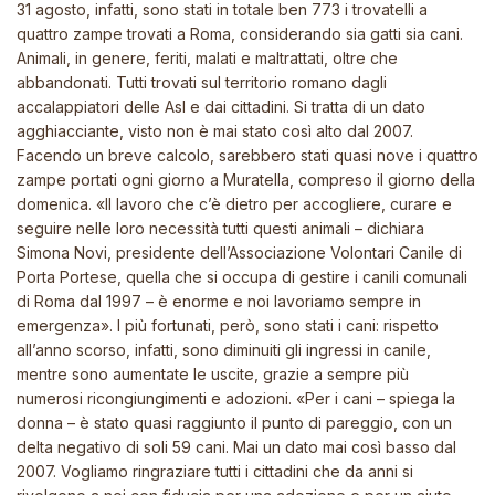
31 agosto, infatti, sono stati in totale ben 773 i trovatelli a
quattro zampe trovati a Roma, considerando sia gatti sia cani.
Animali, in genere, feriti, malati e maltrattati, oltre che
abbandonati. Tutti trovati sul territorio romano dagli
accalappiatori delle Asl e dai cittadini. Si tratta di un dato
agghiacciante, visto non è mai stato così alto dal 2007.
Facendo un breve calcolo, sarebbero stati quasi nove i quattro
zampe portati ogni giorno a Muratella, compreso il giorno della
domenica. «Il lavoro che c’è dietro per accogliere, curare e
seguire nelle loro necessità tutti questi animali – dichiara
Simona Novi, presidente dell’Associazione Volontari Canile di
Porta Portese, quella che si occupa di gestire i canili comunali
di Roma dal 1997 – è enorme e noi lavoriamo sempre in
emergenza». I più fortunati, però, sono stati i cani: rispetto
all’anno scorso, infatti, sono diminuiti gli ingressi in canile,
mentre sono aumentate le uscite, grazie a sempre più
numerosi ricongiungimenti e adozioni. «Per i cani – spiega la
donna – è stato quasi raggiunto il punto di pareggio, con un
delta negativo di soli 59 cani. Mai un dato mai così basso dal
2007. Vogliamo ringraziare tutti i cittadini che da anni si