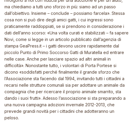
rivolgono a noi con fiducia per una adozione e per un aiuto,
ma chiediamo a tutti uno sforzo in più: siamo ad un passo
dall’obiettivo. Insieme – conclude – possiamo farcela»
.
Stessa
cosa non si può dire degli amici gatti, i cui ingressi sono
praticamente raddoppiati, se si prendono in considerazione i
dati dell’anno scorso: «Una volta curati e stabilizzati
–
fa sapere
Novi, come si legge in un articolo pubblicato dall’agenzia di
stampa GeaPress.it – i gatti devono uscire rapidamente dal
piccolo Punto di Primo Soccorso Gatti di Muratella ed entrare
nelle case. Anche per lasciare spazio ad altri animali in
difficoltà». Nonostante tutto, i volontari di Porta Portese si
dicono «soddisfatti perché finalmente il grande sforzo che
l’Associazione sta facendo dal 1994, invitando tutti i cittadini a
recarsi nelle strutture comunali sia per adottare un animale da
compagnia che per ricercare il proprio animale smarrito, sta
dando i suoi frutti»
.
Adesso l’associazione si sta preparando a
una nuova campagna adozioni invernale 2012-2013, che
prevede grandi novità per i cittadini che adotteranno un
peloso.