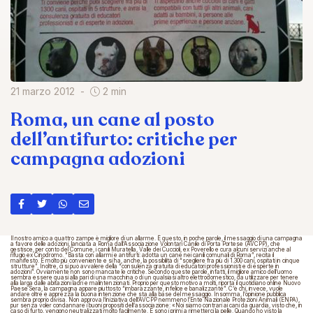
21 marzo 2012
2 min
Roma, un cane al posto
dell’antifurto: critiche per
campagna adozioni
Il nostro amico a quattro zampe è migliore di un allarme. Ѐ questo, in poche parole, il messaggio di una campagna
a favore delle adozioni, lanciata a Roma dall’Associazione Volontari Canile di Porta Portese (AVCPP), che
gestisce, per conto del Comune, i canili Muratella, Valle dei Cuccioli, ex Poverello e cura alcuni servizi anche al
rifugio ex Cinodromo. “Basta con allarmi e antifurti: adotta un cane nei canili comunali di Roma”, recita il
manifesto. È molto più conveniente e si ha, anche, la possibilità di “scegliere fra più di 1.300 cani, ospitati in cinque
strutture”. Inoltre, ci si può avvalere della “consulenza gratuita di educatori professionisti e di esperte in
adozioni”. Ovviamente non sono mancate le critiche. Secondo queste parole, infatti, il migliore amico dell’uomo
sembra essere quasi alla pari di una macchina o di un qualsiasi altro elettrodomestico, da utilizzare per tenere
alla larga dalle abitazioni ladri e malintenzionati. Proprio per questo motivo a molti, riporta il quotidiano online Nuovo
Paese Sera, la campagna appare piuttosto “imbarazzante, infelice e banalizzante”. C’è chi, invece, vuole
andare oltre e apprezza la buona intenzione che sta alla base del messaggio. Insomma, l’opinione pubblica
sembra proprio divisa. Non approva l’iniziativa dell’AVCPP nemmeno l’Ente Nazionale Protezioni Animali (ENPA),
pur senza voler condannare i buoni propositi dell’associazione: «Noi siamo contrari ai cani da guardia, visto che, in
caso di furto, vengono neutralizzati molto facilmente. E sono i primi a rimetterci la pelle. Quando ho visto la