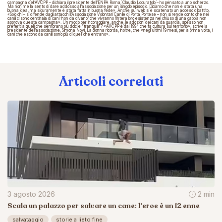
campagna dell’AVCPP – dichiara il presidente dell’ENPA Roma, Claudio Locuratolo – ho pensato a uno scherzo.
Ma non me la sento di dare addosso all’associazione per un singolo episodio. Diciamo che non è stata una
buona idea, ma sicuramente è stata fatta in buona fede». Anche sul web si è scatenato un acceso dibattito.
«Solo chi – si difende dagli attacchi l’Associazione Volontari Canile di Porta Portese – non si rende conto che nei
canili ci sono centinaia di cani ‘non da divano’ che vivranno l’intera loro esistenza nel chiuso di una gabbia non
approva questa campagna». Un modo per incoraggiare, anche, le adozioni dei cani da guardia, spesso non
preferiti a quelli che sembrano più dolci e “tranquilli”? «AVCPP è dal 1994 che fa cultura sul territorio», scrive la
presidente dell’associazione, Simona Novi. La donna ricorda, inoltre, che «negli ultimi 19 mesi, per la prima volta, i
cani che escono da canili sono più di quelli che entrano».
Articoli correlati
3 agosto 2026
2 min
Scala un palazzo per salvare un cane: l'eroe è un 12 enne
salvataggio
storie a lieto fine