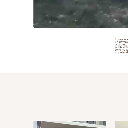
Intrappola
un povero 
accaduto, 
pubblicato
sono riusc
impedendo