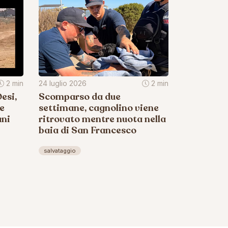
2 min
24 luglio 2026
2 min
esi,
Scomparso da due
 e
settimane, cagnolino viene
ani
ritrovato mentre nuota nella
baia di San Francesco
salvataggio