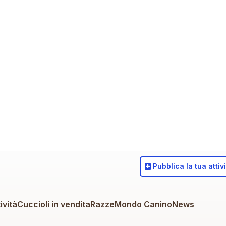
Pubblica
la tua attiv
ività
Cuccioli in vendita
Razze
Mondo Canino
News