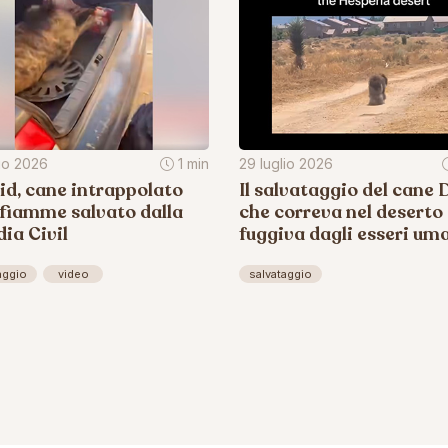
lio 2026
1 min
29 luglio 2026
d, cane intrappolato
Il salvataggio del cane D
 fiamme salvato dalla
che correva nel deserto
ia Civil
fuggiva dagli esseri um
aggio
video
salvataggio