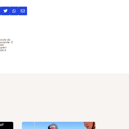
issuta da
passante. È
olo
mpieri
mpo e