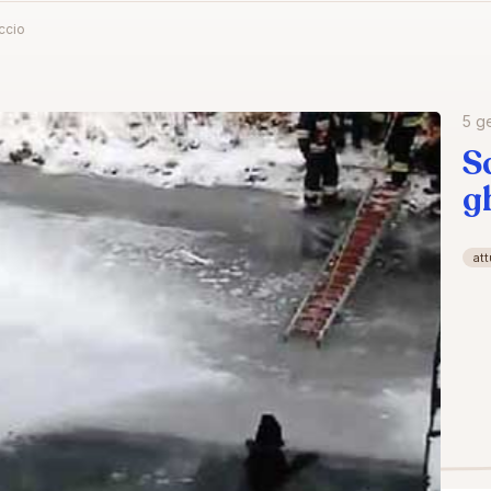
ccio
5 g
S
g
att