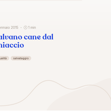
ennaio 2015
1 min
alvano cane dal
hiaccio
ualità
salvataggio