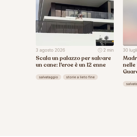
3 agosto 2026
2 min
30 lug
Scala un palazzo per salvare
Madri
un cane: l'eroe è un 12 enne
nelle
Guard
salvataggio
storie a lieto fine
salvat