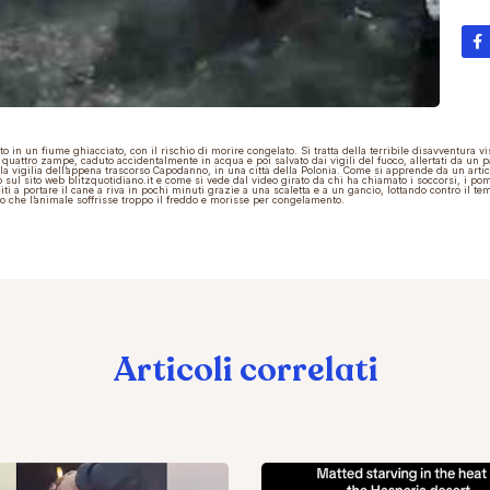
to in un fiume ghiacciato, con il rischio di morire congelato. Si tratta della terribile disavventura v
quattro zampe, caduto accidentalmente in acqua e poi salvato dai vigili del fuoco, allertati da un 
la vigilia dell’appena trascorso Capodanno, in una città della Polonia. Come si apprende da un artic
 sul sito web blitzquotidiano.it e come si vede dal
video
girato da chi ha chiamato i soccorsi, i po
iti a portare il cane a riva in pochi minuti grazie a una scaletta e a un gancio, lottando contro il te
 che l’animale soffrisse troppo il freddo e morisse per congelamento.
Articoli correlati