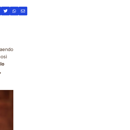
uaendo
così
lo
,