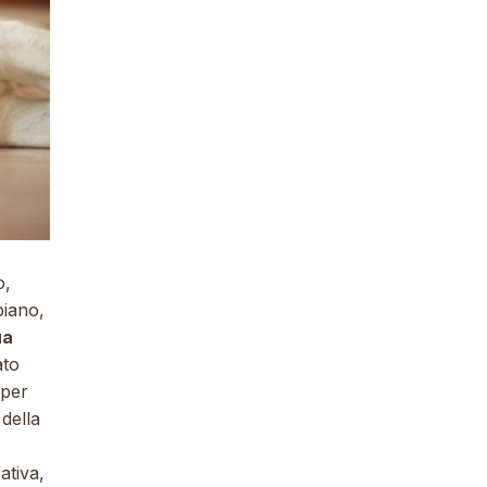
o,
piano,
ua
ato
 per
 della
ativa,