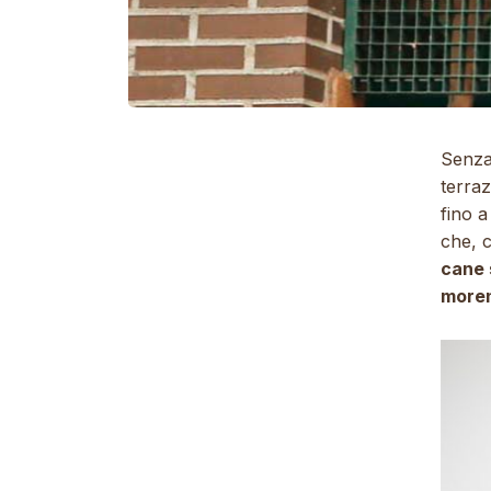
Senza 
terra
fino 
che, c
cane 
moren