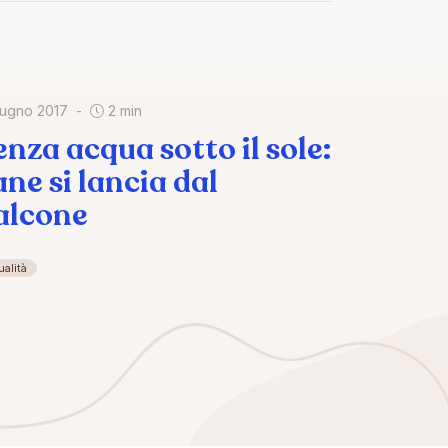
iugno 2017
2 min
enza acqua sotto il sole:
ane si lancia dal
alcone
ualità