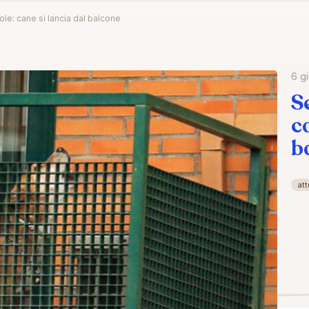
ole: cane si lancia dal balcone
6 g
S
c
b
att