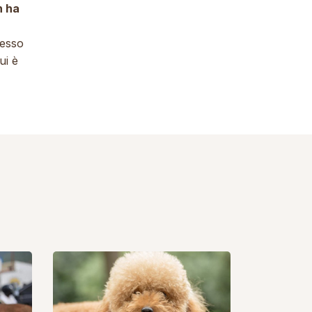
n ha
cesso
ui è