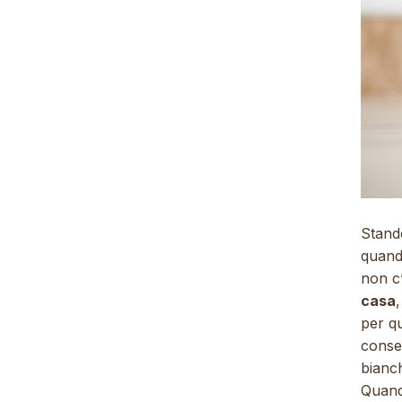
Stando
quando
non c
casa
per q
consen
bianch
Quando