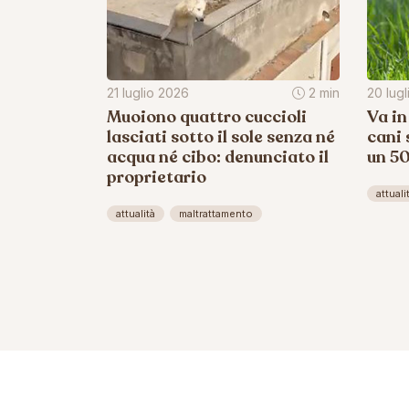
21 luglio 2026
2 min
20 lug
Muoiono quattro cuccioli
Va in
lasciati sotto il sole senza né
cani 
acqua né cibo: denunciato il
un 5
proprietario
attuali
attualità
maltrattamento