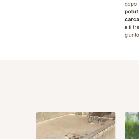
dopo l
potut
carca
è il t
giunto