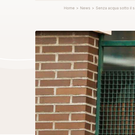
Home
>
News
>
Senza acqua sotto il s