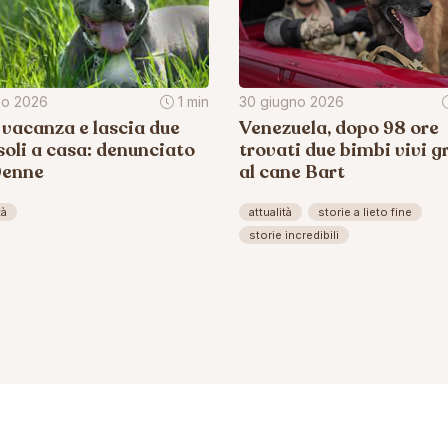
lio 2026
1 min
30 giugno 2026
 vacanza e lascia due
Venezuela, dopo 98 ore
soli a casa: denunciato
trovati due bimbi vivi g
0enne
al cane Bart
tà
attualità
storie a lieto fine
storie incredibili