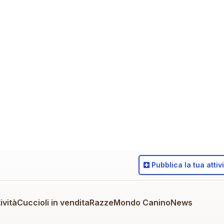
Pubblica
la tua attiv
ività
Cuccioli in vendita
Razze
Mondo Canino
News