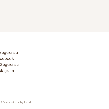
eguici su
cebook
Seguici su
stagram
63
Made with ❤ by
Hand