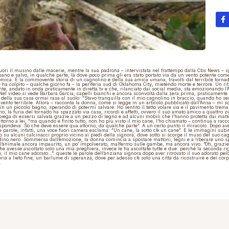
fuori il musino dalle macerie, mentre la sua padrona – intervistata nel frattempo dalla Cbs News – s
 sano e salvo, in qualche parte, là dove poco prima gli era stato portato via da un vento potente com
ica. Ѐ la commovente storia di un cagnolino e della sua amica umana, travolti dal terribile tornad
ha colpito – qualche giorno fa – la periferia sud di Oklahoma City, mietendo morte e terrore. Un r
e, andato in onda praticamente in diretta tv e che, rilanciato dai social media, sta emozionando l
 Nel
video
si vede Barbara Garcia, capelli bianchi e ancora sconvolta dalla sera prima, praticamente
 della sua casa ormai rasa al suolo: ”Stavo tranquilla con il mio cagnolino in braccio, quando ho se
l vento terribile. Allora – racconta la donna, come si legge in un articolo pubblicato dall’Ansa – mi s
in un piccolo bagno, sperando di potermi salvare. Ho sentito il tetto volare via e il pavimento tremar
mo, la furia del tornado ha spazzato via casa, ricordi e affetti, ovvero il suo amato amico a quattro 
iega di essersi salvata grazie a un pezzo di legno e ad alcuni mobili che l’hanno protetta dai matt
ttorno a lei, “ma quando è finito tutto, non ho più visto il mio cane, l’ho chiamato – continua a racc
pondeva. So che deve essere qua attorno, da qualche parte”. A un certo punto il miracolo. Dopo aver
e parole, infatti, una voce fuori camera esclama: ”Un cane, là sotto c’è un cane”. E le immagini subi
 su alcuni calcinacci proprio vicino ai piedi della signora, dove sotto si scorge il muso del suo ca
dino nero. Sommersa dall’emozione, la donna comincia a spostare mattoni, legni e a liberare uno s
 l’animale ancora impaurito, un po’ impolverato, malfermo sulle gambe, ma ancora vivo. ”Oh, grazi
e avesse ascoltato solo una mia preghiera, invece le ha ascoltate tutte e due: perché la seconda r
i, il mio cane adorato…”: queste le parole dell’anziana signora dopo aver ritrovato il suo adorato pel
oria a lieto fine, un barlume di speranza, dove per adesso c’è solo una città da ricostruire e dei corp
.