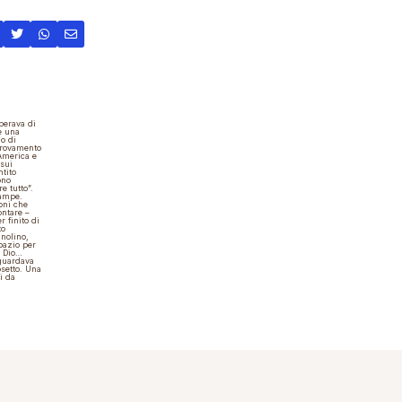
perava di
e una
o di
itrovamento
’America e
 sui
ntito
ono
e tutto”.
zampe.
oni che
ontare –
 finito di
to
gnolino,
pazio per
e Dio…
iguardava
osetto. Una
i da