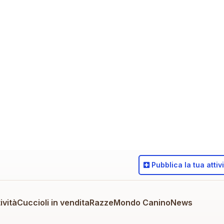
Pubblica
la tua attiv
ività
Cuccioli in vendita
Razze
Mondo Canino
News