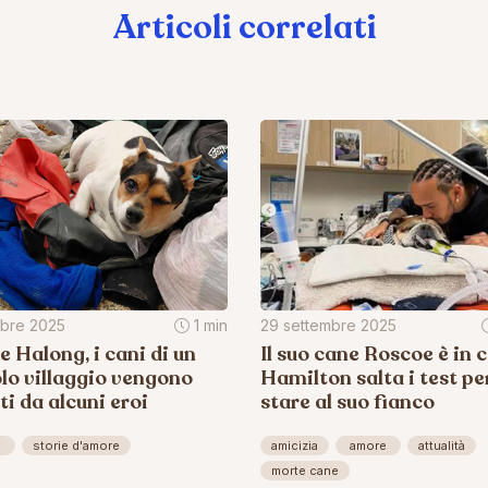
Articoli correlati
obre 2025
1 min
29 settembre 2025
e Halong, i cani di un
Il suo cane Roscoe è in 
lo villaggio vengono
Hamilton salta i test pe
ti da alcuni eroi
stare al suo fianco
e
storie d'amore
amicizia
amore
attualità
morte cane