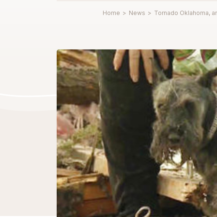
Home
>
News
>
Tornado Oklahoma, anzi