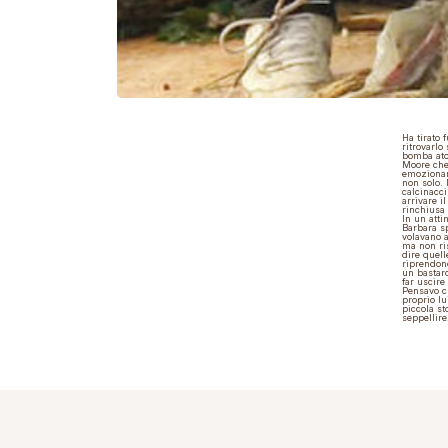
Ha tirato 
ritrovarlo
bomba atom
Moore che 
emozionant
non solo.
calcinacci
arrivare i
rinchiusa 
In un atti
Barbara sp
volavano a
ma non ris
dire quell
riprendono
un bastar
far uscire
Pensavo ch
proprio lu
piccola st
seppellire