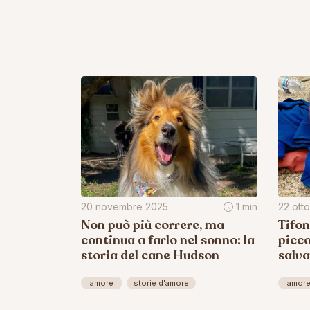
20 novembre 2025
1 min
22 ott
Non può più correre, ma
Tifon
continua a farlo nel sonno: la
picco
storia del cane Hudson
salva
amore
storie d'amore
amor