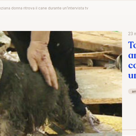
ana donna ritrova il cane durante un’intervista tv
23 
T
a
c
u
a