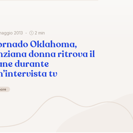
maggio 2013
2 min
ornado Oklahoma,
nziana donna ritrova il
ane durante
n’intervista tv
more