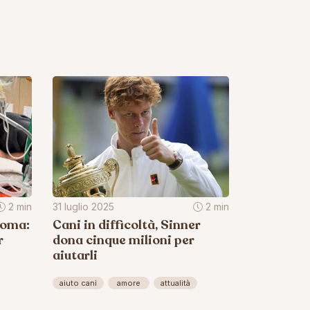
2 min
31 luglio 2025
2 min
coma:
Cani in difficoltà, Sinner
r
dona cinque milioni per
aiutarli
aiuto cani
amore
attualità