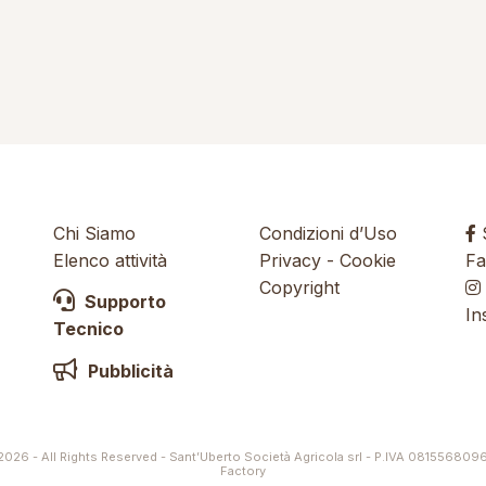
Chi Siamo
Condizioni d’Uso
S
Elenco attività
Privacy
-
Cookie
Fa
Copyright
Supporto
In
Tecnico
Pubblicità
026 - All Rights Reserved - Sant’Uberto Società Agricola srl - P.IVA 081556809
Factory