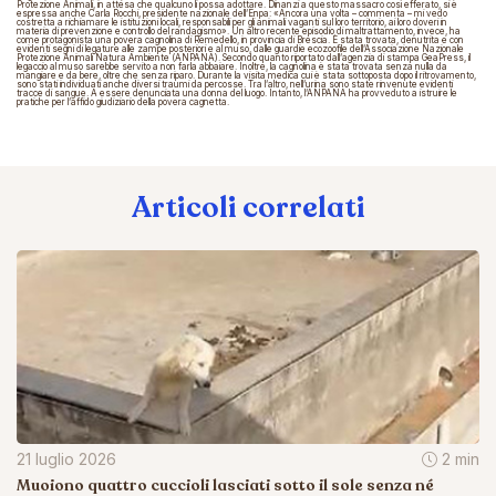
Protezione Animali, in attesa che qualcuno li possa adottare. Dinanzi a questo massacro così efferato, si è
espressa anche Carla Rocchi, presidente nazionale dell’Enpa: «Ancora una volta – commenta – mi vedo
costretta a richiamare le istituzioni locali, responsabili per gli animali vaganti sul loro territorio, ai loro doveri in
materia di prevenzione e controllo del randagismo». Un altro recente episodio di maltrattamento, invece, ha
come protagonista una povera cagnolina di Remedello, in provincia di Brescia. Ѐ stata trovata, denutrita e con
evidenti segni di legature alle zampe posteriori e al muso, dalle guardie ecozoofile dell’Associazione Nazionale
Protezione Animali Natura Ambiente (ANPANA). Secondo quanto riportato dall’agenzia di stampa GeaPress, il
legaccio al muso sarebbe servito a non farla abbaiare. Inoltre, la cagnolina è stata trovata senza nulla da
mangiare e da bere, oltre che senza riparo. Durante la visita medica cui è stata sottoposta dopo il ritrovamento,
sono stati individuati anche diversi traumi da percosse. Tra l’altro, nell’urina sono state rinvenute evidenti
tracce di sangue. A essere denunciata una donna del luogo. Intanto, l’ANPANA ha provveduto a istruire le
pratiche per l’affido giudiziario della povera cagnetta.
Articoli correlati
21 luglio 2026
2 min
Muoiono quattro cuccioli lasciati sotto il sole senza né