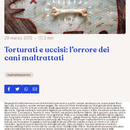
29 marzo 2012
2 min
Torturati e uccisi: l’orrore dei
cani maltrattati
maltrattamento
Gli episodi di maltrattamento nei confronti dei nostri amici a quattro zampe sembrano non avere proprio fine e
ogni volta si assiste a sevizie sempre peggiori. Ne sono una triste testimonianza i fatti giornalmente riportati
dalla cronaca. Uno fra tutti, per esempio, quello riguardante un povero cucciolo torturato senza alcuna pietà fino
alla morte. Il piccolo meticcio è stato prima lapidato, poi soffocato con una corda e, infine, trascinato sul terreno per
alcuni metri. Ѐ accaduto a Taranto, in zona Tamburi, non lontano dal fiume Galesa. Già in passato, questa zona è
stata teatro di casi di maltrattamento verso gli animali. Nulla si sa sul possibile autore dell’ultimo gesto spietato,
che ha lasciato attoniti e sconcertati in molti. «Quel che è certo – spiega Rosanna Pisani, presidente della Sezione
Enpa di Taranto – è che presenteremo denuncia alla Procura di Taranto per maltrattamento e uccisione di
animali; con l’occasione mi appello a tutti i possibili testimoni affinché ci aiutino a dare un nome e un volto al
criminale». Secondo quanto riportato da animalienaimali.it, vicino al corpicino straziato del povero meticcio, i
volontari dell’Enpa hanno trovato altri tre cuccioli, forse i fratellini della vittima. Gli animali non presentavano alcun
segno di maltrattamento, ma erano in buone condizioni di salute. Adesso sono nelle mani sicure della