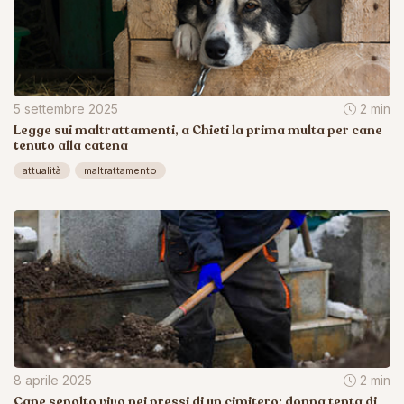
5 settembre 2025
2 min
Legge sui maltrattamenti, a Chieti la prima multa per cane
tenuto alla catena
attualità
maltrattamento
8 aprile 2025
2 min
Cane sepolto vivo nei pressi di un cimitero: donna tenta di