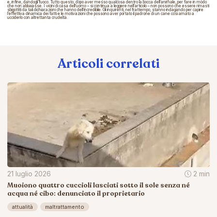
e, infine, dandogli fuoco. Tutto questo, dopo aver messo qualcosa dentro la bocca dell’animale, per fare in modo
che non abbaiasse. I vicini di casa dell’uomo – si continua a leggere nell’articolo – non possono che essere rimasti
sbigottiti da tali dichiarazioni che hanno dell’incredibile. Gli inquirenti, nel frattempo, stanno indagando per capire
l’effettiva dinamica dei fatti e le motivazioni che possono aver portato il padrone di un cane così amato a
ucciderlo con altrettanta crudeltà.
Articoli correlati
21 luglio 2026
2 min
Muoiono quattro cuccioli lasciati sotto il sole senza né
acqua né cibo: denunciato il proprietario
attualità
maltrattamento