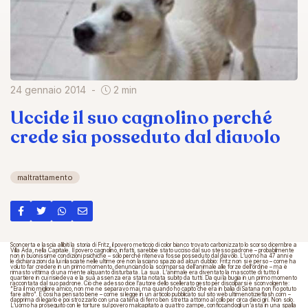
24 gennaio 2014
2 min
Uccide il suo cagnolino perché
crede sia posseduto dal diavolo
maltrattamento
Sconcerta e lascia allibiti la storia di Fritz, il povero meticcio di color bianco trovato carbonizzato lo scorso dicembre a
Villa Ada, nella Capitale. Il povero cagnolino, infatti, sarebbe stato ucciso dal suo stesso padrone – probabilmente
non in buonissime condizioni psichiche – solo perché riteneva fosse posseduto dal diavolo. L’uomo ha 47 anni e
le dichiarazioni da lui rilasciate nelle ultime ore non lasciano spazio ad alcun dubbio: Fritz non si è perso – come ha
voluto far credere in un primo momento, denunciando la scomparsa dell’animale alle forze dell’ordine – ma è
rimasto vittima di una mente alquanto disturbata. La sua. L’animale era diventato la mascotte di tutto il
quartiere in cui risiedeva e la sua assenza era stata notata subito da tutti. Da qui la bugia in un primo momento
raccontata dal suo padrone. Ciò che adesso dice l’autore dello scellerato gesto per discolparsi è sconvolgente:
“Era il mio migliore amico, non me ne separavo mai, ma quando ho capito che era in balìa di Satana non ho potuto
fare altro”. E così ha pensato bene – come si legge in un articolo pubblicato sul sito web ultimenotizieflash.com –
dapprima di legarlo e poi strozzarlo con una catena di ferro ben stretta attorno al collo per circa dieci giri. Non solo.
L’uomo ha proseguito con le torture sul povero malcapitato a quattro zampe, conficcandogli un’asta in una spalla