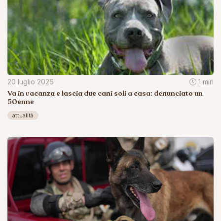
20 luglio 2026
1 min
Va in vacanza e lascia due cani soli a casa: denunciato un
50enne
attualità