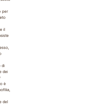
o per
leto
 il
siste
tesso,
o
 di
e dei
r
to è
ofilia,
e del