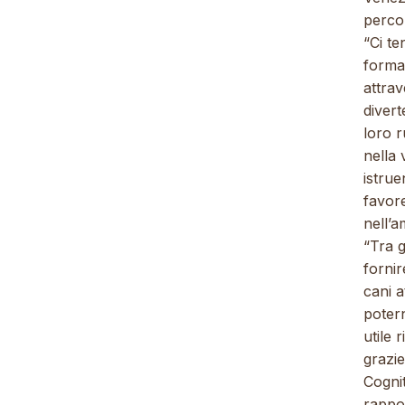
percor
“Ci t
formar
attrav
divert
loro r
nella 
istrue
favore
nell’a
“Tra g
fornir
cani a
potern
utile 
grazie
Cogni
rappor