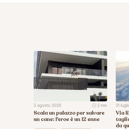
3 agosto 2026
2 min
31 lugl
Scala un palazzo per salvare
Via l
un cane: l'eroe è un 12 enne
tagli
da q