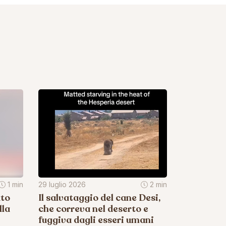
1 min
29 luglio 2026
2 min
ato
Il salvataggio del cane Desi,
lla
che correva nel deserto e
fuggiva dagli esseri umani