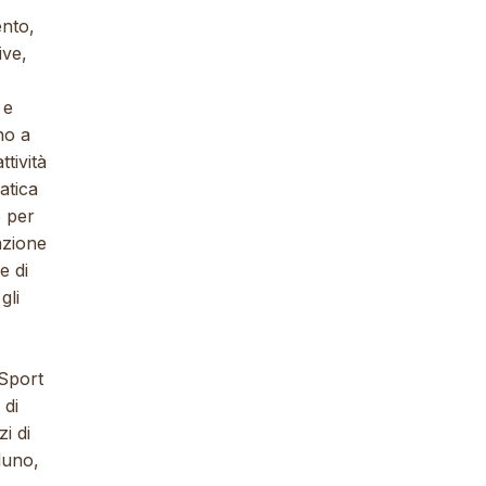
ento,
ive,
 e
no a
tività
atica
e per
azione
e di
gli
 Sport
 di
i di
luno,