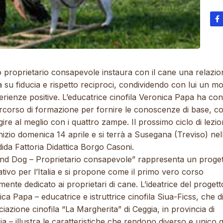
o proprietario consapevole instaura con il cane una relazio
 su fiducia e rispetto reciproci, condividendo con lui un m
erienze positive. L’educatrice cinofila Veronica Papa ha co
rcorso di formazione per fornire le conoscenze di base, co
gire al meglio con i quattro zampe. Il prossimo ciclo di lezio
nizio domenica 14 aprile e si terrà a Susegana (Treviso) nel
ida Fattoria Didattica Borgo Casoni.
nd Dog – Proprietario consapevole” rappresenta un proge
tivo per l’Italia e si propone come il primo vero corso
mente dedicato ai proprietari di cane. L’ideatrice del progett
ca Papa – educatrice e istruttrice cinofila Siua-Ficss, che di
ciazione cinofila “La Margherita” di Ceggia, in provincia di
a – illustra le caratteristiche che rendono diverso e unico 