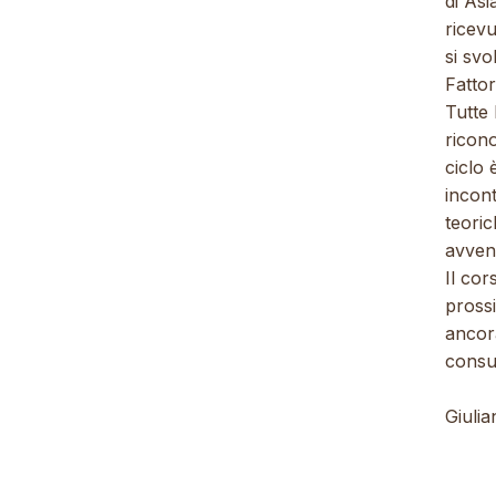
di Asi
ricevu
si svo
Fattor
Tutte 
ricono
ciclo 
incont
teoric
avven
Il cor
prossi
ancor
consul
Giulia