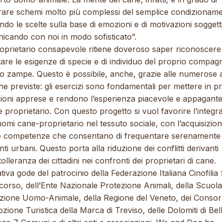
rare schemi molto più complessi del semplice condizionam
do le scelte sulla base di emozioni e di motivazioni soggett
icando con noi in modo sofisticato”.
oprietario consapevole ritiene doveroso saper riconoscere
tare le esigenze di specie e di individuo del proprio compag
o zampe. Questo è possibile, anche, grazie alle numerose at
he previste: gli esercizi sono fondamentali per mettere in pr
zioni apprese e rendono l’esperienza piacevole e appagant
 proprietario. Con questo progetto si vuol favorire l’integr
nomi cane-proprietario nel tessuto sociale, con l’acquisizion
 competenze che consentano di frequentare serenamente 
ti urbani. Questo porta alla riduzione dei conflitti derivanti
ntolleranza dei cittadini nei confronti dei proprietari di cane.
iativa gode del patrocinio della Federazione Italiana Cinofilia
orso, dell’Ente Nazionale Protezione Animali, della Scuola
azione Uomo-Animale, della Regione del Veneto, dei Consorz
ione Turistica della Marca di Treviso, delle Dolomiti di Bel