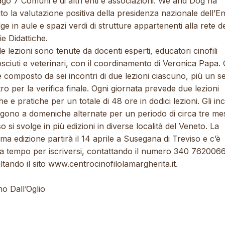
ago 7 Comuni e di altri enti e associazioni. We and Dog ha
to la valutazione positiva della presidenza nazionale dell’E
lge in aule e spazi verdi di strutture appartenenti alla rete de
ie Didattiche.
le lezioni sono tenute da docenti esperti, educatori cinofili
sciuti e veterinari, con il coordinamento di Veronica Papa.
è composto da sei incontri di due lezioni ciascuno, più un s
ro per la verifica finale. Ogni giornata prevede due lezioni
he e pratiche per un totale di 48 ore in dodici lezioni. Gli inc
gono a domeniche alternate per un periodo di circa tre mes
so si svolge in più edizioni in diverse località del Veneto. La
ma edizione partirà il 14 aprile a Susegana di Treviso e c’è
a tempo per iscriversi, contattando il numero 340 762006
tando il sito www.centrocinofilolamargherita.it.
no Dall’Oglio