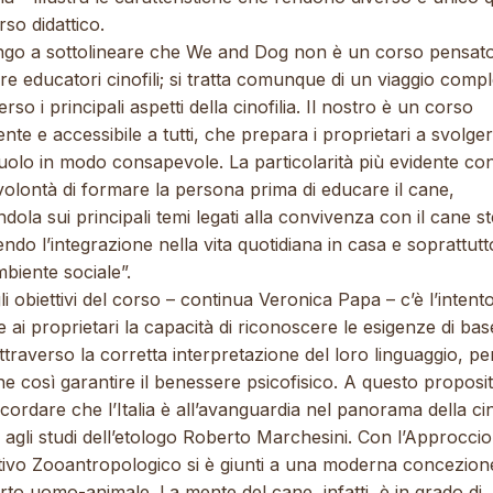
so didattico.
engo a sottolineare che We and Dog non è un corso pensat
e educatori cinofili; si tratta comunque di un viaggio comp
erso i principali aspetti della cinofilia. Il nostro è un corso
ente e accessibile a tutti, che prepara i proprietari a svolgere
uolo in modo consapevole. La particolarità più evidente con
volontà di formare la persona prima di educare il cane,
ndola sui principali temi legati alla convivenza con il cane s
ndo l’integrazione nella vita quotidiana in casa e soprattutt
mbiente sociale”.
li obiettivi del corso
– continua Veronica Papa –
c’è l’intento
e ai proprietari la capacità di riconoscere le esigenze di bas
ttraverso la corretta interpretazione del loro linguaggio, pe
e così garantire il benessere psicofisico. A questo proposi
ricordare che l’Italia è all’avanguardia nel panorama della cin
 agli studi dell’etologo Roberto Marchesini. Con l’Approccio
tivo Zooantropologico si è giunti a una moderna concezion
to uomo-animale. La mente del cane, infatti, è in grado di