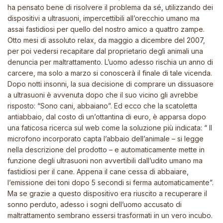
ha pensato bene di risolvere il problema da sé, utilizzando dei
dispositivi a ultrasuoni, impercettibili all’orecchio umano ma
assai fastidiosi per quello del nostro amico a quattro zampe.
Otto mesi di assoluto relax, da maggio a dicembre del 2007,
per poi vedersi recapitare dal proprietario degli animali una
denuncia per maltrattamento. L’uomo adesso rischia un anno di
carcere, ma solo a marzo si conoscerà il finale di tale vicenda.
Dopo notti insonni, la sua decisione di comprare un dissuasore
a ultrasuoni è avvenuta dopo che il suo vicino gli avrebbe
risposto: “Sono cani, abbaiano”. Ed ecco che la scatoletta
antiabbaio, dal costo di un’ottantina di euro, è apparsa dopo
una faticosa ricerca sul web come la soluzione più indicata: “ Il
microfono incorporato capta l’abbaio dell’animale – si legge
nella descrizione del prodotto – e automaticamente mette in
funzione degli ultrasuoni non avvertibili dall’udito umano ma
fastidiosi per il cane. Appena il cane cessa di abbaiare,
l’emissione dei toni dopo 5 secondi si ferma automaticamente”.
Ma se grazie a questo dispositivo era riuscito a recuperare il
sonno perduto, adesso i sogni dell’uomo accusato di
maltrattamento sembrano essersi trasformati in un vero incubo.