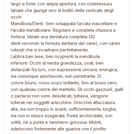
largo e forte; con ampia apertura, con commessura
labiale che giunge sino al livello della verticale degli
occhi
Mandibola/Denti : ben sviluppata l’arcata mascellare e
l’arcata mandibolare. Regolare e completa chiusura a
forbice. Ideale una dentatura completa (42
denti secondo la formula dentaria del cane), con canini
robusti che si incastrano perfettamente.
Labbra ben tese, ben ricoprenti la mandibola
inferiore. Occhi di media grandezza, ovali, ben
distanziati fra loro, con espressione sincera, energica,
ma comunque amichevole, non penetrante. Di
colore bruno, rosso scuro brillante, fino al bruno nero,
con qualsiasi colore del mantello. Gli occhi gazzuoli, gialli
o perlacei non sono desiderati, tuttavia, vengono
tollerati nei soggetti arlecchino. Orecchie attaccatura
alta, ma non troppo in avanti, sufficientemente lunghe,
ma non in misura esagerata. Punte arrotondate, non
sottili, né a punta e nemmeno grinzose. Mobili,
aderiscono fortemente alle guance con il profilo