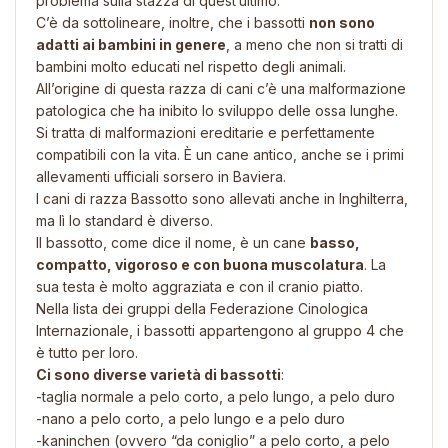
problema sulla stazza di quest’ultimo.
C’è da sottolineare, inoltre, che i bassotti
non sono
adatti ai bambini in genere
, a meno che non si tratti di
bambini molto educati nel rispetto degli animali.
All’origine di questa razza di cani c’è una malformazione
patologica che ha inibito lo sviluppo delle ossa lunghe.
Si tratta di malformazioni ereditarie e perfettamente
compatibili con la vita. È un cane antico, anche se i primi
allevamenti ufficiali sorsero in Baviera.
I cani di razza Bassotto sono allevati anche in Inghilterra,
ma lì lo standard è diverso.
Il bassotto, come dice il nome, è un cane
basso,
compatto, vigoroso e con buona muscolatura
. La
sua testa è molto aggraziata e con il cranio piatto.
Nella lista dei gruppi della Federazione Cinologica
Internazionale, i bassotti appartengono al gruppo 4 che
è tutto per loro.
Ci sono diverse varietà di bassotti
:
-taglia normale a pelo corto, a pelo lungo, a pelo duro
-nano a pelo corto, a pelo lungo e a pelo duro
-kaninchen (ovvero “da coniglio” a pelo corto, a pelo