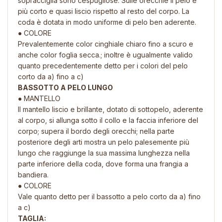
sopracciglia sono cespugliose. Sulle orecchie il pelo è
più corto e quasi liscio rispetto al resto del corpo. La
coda è dotata in modo uniforme di pelo ben aderente.
● COLORE
Prevalentemente color cinghiale chiaro fino a scuro e
anche color foglia secca.; inoltre è ugualmente valido
quanto precedentemente detto per i colori del pelo
corto da a) fino a c)
BASSOTTO A PELO LUNGO
● MANTELLO
Il mantello liscio e brillante, dotato di sottopelo, aderente
al corpo, si allunga sotto il collo e la faccia inferiore del
corpo; supera il bordo degli orecchi; nella parte
posteriore degli arti mostra un pelo palesemente più
lungo che raggiunge la sua massima lunghezza nella
parte inferiore della coda, dove forma una frangia a
bandiera.
● COLORE
Vale quanto detto per il bassotto a pelo corto da a) fino
a c)
TAGLIA: