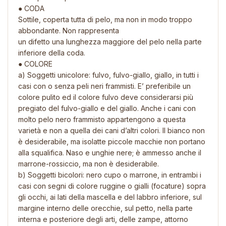
● CODA
Sottile, coperta tutta di pelo, ma non in modo troppo
abbondante. Non rappresenta
un difetto una lunghezza maggiore del pelo nella parte
inferiore della coda.
● COLORE
a) Soggetti unicolore: fulvo, fulvo-giallo, giallo, in tutti i
casi con o senza peli neri frammisti. E’ preferibile un
colore pulito ed il colore fulvo deve considerarsi più
pregiato del fulvo-giallo e del giallo. Anche i cani con
molto pelo nero frammisto appartengono a questa
varietà e non a quella dei cani d’altri colori. Il bianco non
è desiderabile, ma isolatte piccole macchie non portano
alla squalifica. Naso e unghie nere; è ammesso anche il
marrone-rossiccio, ma non è desiderabile.
b) Soggetti bicolori: nero cupo o marrone, in entrambi i
casi con segni di colore ruggine o gialli (focature) sopra
gli occhi, ai lati della mascella e del labbro inferiore, sul
margine interno delle orecchie, sul petto, nella parte
interna e posteriore degli arti, delle zampe, attorno