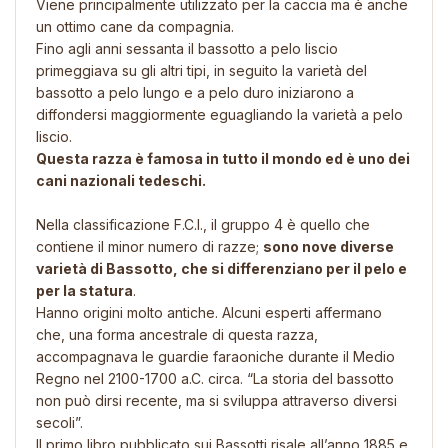
Viene principalmente utilizzato per la caccia ma è anche
un ottimo cane da compagnia.
Fino agli anni sessanta il bassotto a pelo liscio
primeggiava su gli altri tipi, in seguito la varietà del
bassotto a pelo lungo e a pelo duro iniziarono a
diffondersi maggiormente eguagliando la varietà a pelo
liscio.
Questa razza è famosa in tutto il mondo ed è uno dei
cani nazionali tedeschi.
Nella classificazione F.C.I., il gruppo 4 è quello che
contiene il minor numero di razze;
sono nove diverse
varietà di Bassotto, che si differenziano per il pelo e
per la statura
.
Hanno origini molto antiche. Alcuni esperti affermano
che, una forma ancestrale di questa razza,
accompagnava le guardie faraoniche durante il Medio
Regno nel 2100-1700 a.C. circa. “La storia del bassotto
non può dirsi recente, ma si sviluppa attraverso diversi
secoli”.
Il primo libro pubblicato sui Bassotti risale all’anno 1885 e