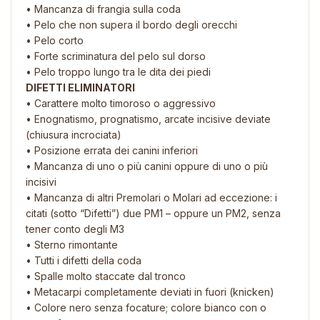
• Mancanza di frangia sulla coda
• Pelo che non supera il bordo degli orecchi
• Pelo corto
• Forte scriminatura del pelo sul dorso
• Pelo troppo lungo tra le dita dei piedi
DIFETTI ELIMINATORI
• Carattere molto timoroso o aggressivo
• Enognatismo, prognatismo, arcate incisive deviate
(chiusura incrociata)
• Posizione errata dei canini inferiori
• Mancanza di uno o più canini oppure di uno o più
incisivi
• Mancanza di altri Premolari o Molari ad eccezione: i
citati (sotto “Difetti”) due PM1 – oppure un PM2, senza
tener conto degli M3
• Sterno rimontante
• Tutti i difetti della coda
• Spalle molto staccate dal tronco
• Metacarpi completamente deviati in fuori (knicken)
• Colore nero senza focature; colore bianco con o