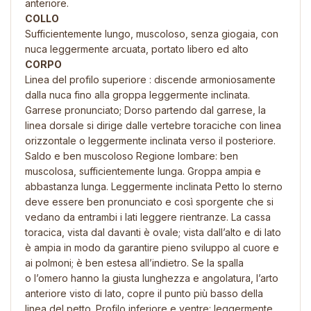
anteriore.
COLLO
Sufficientemente lungo, muscoloso, senza giogaia, con
nuca leggermente arcuata, portato libero ed alto
CORPO
Linea del profilo superiore : discende armoniosamente
dalla nuca fino alla groppa leggermente inclinata.
Garrese pronunciato; Dorso partendo dal garrese, la
linea dorsale si dirige dalle vertebre toraciche con linea
orizzontale o leggermente inclinata verso il posteriore.
Saldo e ben muscoloso Regione lombare: ben
muscolosa, sufficientemente lunga. Groppa ampia e
abbastanza lunga. Leggermente inclinata Petto lo sterno
deve essere ben pronunciato e così sporgente che si
vedano da entrambi i lati leggere rientranze. La cassa
toracica, vista dal davanti è ovale; vista dall’alto e di lato
è ampia in modo da garantire pieno sviluppo al cuore e
ai polmoni; è ben estesa all’indietro. Se la spalla
o l’omero hanno la giusta lunghezza e angolatura, l’arto
anteriore visto di lato, copre il punto più basso della
linea del petto. Profilo inferiore e ventre: leggermente