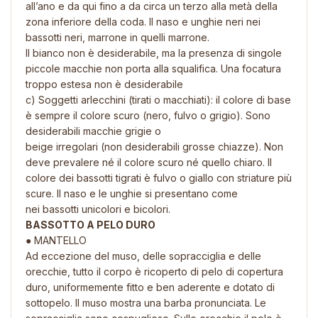
all’ano e da qui fino a da circa un terzo alla metà della
zona inferiore della coda. Il naso e unghie neri nei
bassotti neri, marrone in quelli marrone.
Il bianco non è desiderabile, ma la presenza di singole
piccole macchie non porta alla squalifica. Una focatura
troppo estesa non è desiderabile
c) Soggetti arlecchini (tirati o macchiati): il colore di base
è sempre il colore scuro (nero, fulvo o grigio). Sono
desiderabili macchie grigie o
beige irregolari (non desiderabili grosse chiazze). Non
deve prevalere né il colore scuro né quello chiaro. Il
colore dei bassotti tigrati è fulvo o giallo con striature più
scure. Il naso e le unghie si presentano come
nei bassotti unicolori e bicolori.
BASSOTTO A PELO DURO
● MANTELLO
Ad eccezione del muso, delle sopracciglia e delle
orecchie, tutto il corpo è ricoperto di pelo di copertura
duro, uniformemente fitto e ben aderente e dotato di
sottopelo. Il muso mostra una barba pronunciata. Le