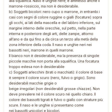
alla squalifica. Naso e unghie nere; è ammesso anche il
marrone-rossiccio, ma non è desiderabile.
b) Soggetti bicolori: nero cupo o marrone, in entrambi i
casi con segni di colore ruggine o gialli (focature) sopra
gli occhi, ai lati della mascella e del labbro inferiore, sul
margine interno delle orecchie, sul petto, nella parte
interna e posteriore degli arti, delle zampe, attorno
all’ano e da qui fino a da circa un terzo alla metà della
zona inferiore della coda. Il naso e unghie neri nei
bassotti neri, marrone in quelli marrone.
Il bianco non è desiderabile, ma la presenza di singole
piccole macchie non porta alla squalifica. Una focatura
troppo estesa non è desiderabile
c) Soggetti arlecchini (tirati o macchiati): il colore di base
è sempre il colore scuro (nero, fulvo o grigio). Sono
desiderabili macchie grigie o
beige irregolari (non desiderabili grosse chiazze). Non
deve prevalere né il colore scuro né quello chiaro. Il
colore dei bassotti tigrati è fulvo o giallo con striature più
scure. Il naso e le unghie si presentano come
nei bassotti unicolori e bicolori.