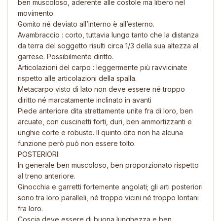
ben muscoloso, aderente alle costole ma libero nel
movimento.
Gomito né deviato all’interno è all’esterno.
Avambraccio : corto, tuttavia lungo tanto che la distanza
da terra del soggetto risulti circa 1/3 della sua altezza al
garrese. Possibilmente diritto.
Articolazioni del carpo : leggermente più ravvicinate
rispetto alle articolazioni della spalla.
Metacarpo visto di lato non deve essere né troppo
diritto né marcatamente inclinato in avanti
Piede anteriore dita strettamente unite fra di loro, ben
arcuate, con cuscinetti forti, duri, ben ammortizzanti e
unghie corte e robuste. Il quinto dito non ha alcuna
funzione però può non essere tolto.
POSTERIORI:
In generale ben muscoloso, ben proporzionato rispetto
al treno anteriore.
Ginocchia e garretti fortemente angolati; gli arti posteriori
sono tra loro paralleli, né troppo vicini né troppo lontani
fra loro.
Coscia deve essere di buona lunghezza e ben