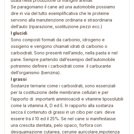
usata nella produzione di mangimi animali.
Se paragoniamo il cane ad una automobile possiamo
dire in via del tutto esemplificativa che le proteine
servono alla manutenzione ordinaria e straordinaria
dell’auto (riparazione, sostituzione pezzi ecc.)
I glucidi
Sono composti formati da carbonio, idrogeno e
ossigeno e vengono chiamati idrati di carbonio o
carboidrati. Sono presenti nell’amido, nella pasta e nel
pane. Sempre partendo dall’esempio dell’automobile
potremmo definire i carboidrati come il carburante
dell’organismo (benzina).
I grassi
Sostanze ternarie come i carboidrati, sono essenziali
per la costituzione delle membrane cellulari e per
l’apporto di importanti amminoacidi e vitamine liposolubili
come la vitamina A, D ed E. In rapporto alla sostanza
secca il contenuto di grassi in un cibo per cani deve
essere tra il 10 ed il 25%. Se nel cane si manifestasse
una crescita stentata, pelo opaco, forfora con
desquamazione cutanea, cerume auricolare,impotenza