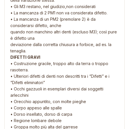
della variazione stessa.
• Gli M3 restano, nel giudizio,non considerati
• La mancanza di 2 PM1 non va considerata difetto.
• La mancanza di un PM2 (premolare 2) è da
considerarsi difetto, anche
quando non manchino altri denti (escluso M3); così pure
è difetto una
deviazione dalla corretta chiusura a forbice, ad es. la
tenaglia.
DIFETTI GRAVI
• Costruzione gracile, troppo alto da terra o troppo
rasoterra.
• Ulteriori difetti di denti non descritti tra i “Difetti” e i
“Difetti eliminatori”
• Occhi gazzuoli in esemplari diversi dai soggetti
arlecchini
• Orecchio appuntito, con molte pieghe
• Corpo appeso alle spalle
• Dorso insellato, dorso di carpa
• Regione lombare debole
• Groppa molto più alta del garrese