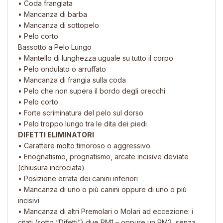
• Coda frangiata
• Mancanza di barba
• Mancanza di sottopelo
• Pelo corto
Bassotto a Pelo Lungo
• Mantello di lunghezza uguale su tutto il corpo
• Pelo ondulato o arruffato
• Mancanza di frangia sulla coda
• Pelo che non supera il bordo degli orecchi
• Pelo corto
• Forte scriminatura del pelo sul dorso
• Pelo troppo lungo tra le dita dei piedi
DIFETTI ELIMINATORI
• Carattere molto timoroso o aggressivo
• Enognatismo, prognatismo, arcate incisive deviate
(chiusura incrociata)
• Posizione errata dei canini inferiori
• Mancanza di uno o più canini oppure di uno o più
incisivi
• Mancanza di altri Premolari o Molari ad eccezione: i
citati (sotto “Difetti”) due PM1 – oppure un PM2, senza