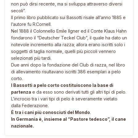
non può dirsi recente, ma si sviluppa attraverso diversi
secoli”.
Il primo libro pubblicato sui Bassotti risale all’anno 1885 e
l’autore fu R.Cornell.
Nel 1888 il Colonnello Emile Ilgner ed il Conte Klaus Hahn
fondarono il “Deutscher Teckel Club”, il quale ha dato un
notevole incremento alla razza; allora erano iscritti solo i
soggetti di taglia normale, quelli più piccoli vennero
selezionati più tardi.
Due anni dopo la fondazione del Club di razza, nel libro
di allevamento risultavano iscritti 386 esemplari a pelo
corto.
I Bassotti a pelo corto costituiscono la base di
partenza
e da esso sono derivati tutti gli altri tipi di pelo.
L’incrocio tra i vari tipi di pelo è severamente vietato
dalla Federazione.
È tra i cani più conosciuti del Mondo
.
In Germania è, insieme al “Pastore tedesco”, il cane
nazionale.