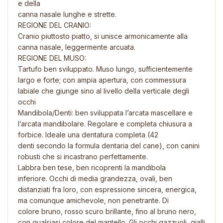
e della
canna nasale lunghe e strette.
REGIONE DEL CRANIO:
Cranio piuttosto piatto, si unisce armonicamente alla
canna nasale, leggermente arcuata.
REGIONE DEL MUSO:
Tartufo ben sviluppato. Muso lungo, sufficientemente
largo e forte; con ampia apertura, con commessura
labiale che giunge sino al livello della verticale degli
occhi
Mandibola/Denti: ben sviluppata l’arcata mascellare e
l’arcata mandibolare. Regolare e completa chiusura a
forbice. Ideale una dentatura completa (42
denti secondo la formula dentaria del cane), con canini
robusti che si incastrano perfettamente.
Labbra ben tese, ben ricoprenti la mandibola
inferiore. Occhi di media grandezza, ovali, ben
distanziati fra loro, con espressione sincera, energica,
ma comunque amichevole, non penetrante. Di
colore bruno, rosso scuro brillante, fino al bruno nero,
con qualsiasi colore del mantello. Gli occhi gazzuoli, gialli